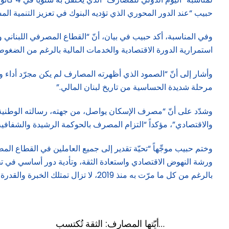
حبيب “عند الدور المحوري الذي تؤديه البنوك في تعزيز التنمية ا
استمرارية الدورة الاقتصادية والخدمات المالية بالرغم من الضغوط ا
وأشار إلى أنّ “الصمود الذي أظهرته المصارف لم يكن مجرّد أداء 
مرحلة شديدة الحساسية من تاريخ لبنان المالي.”
وشدّد على أنّ “مصرف الإسكان يواصل، من جهته، رسالته الوطنية 
والاقتصادي”، مؤكداً “التزام المصرف بالحوكمة الرشيدة والشفافية 
ورشة النهوض الاقتصادي واستعادة الثقة، وتأدية دور أساسي في تحقي
بالرغم من كل ما مرّت به منذ 2019، لا تزال تمتلك الخبرة والقدرة والإرادة للمساهمة بقوة في ورشة النهوض الاقتصادي واستعادة الثقة، وتأدية دور أساسي في تحقيق التنمية المستدامة”.
أيّتها المصارف: الثقة تُكتسب…