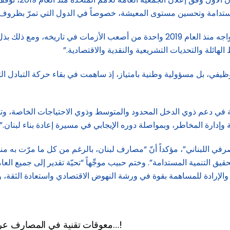
لمستدامة وتحسين مستوى المعيشة، خصوصاً في الدول التي تمرّ بظروف د
وفي المناسبة، أكد حبيب في بيان، أنّ “القطاع المصرفي اللبناني واجه منذ العام 2019 واحدة
لهائلة والتحديات التشريعية والنقدية والاقتصادية.”
وظيفي، بل مسؤولية وطنية بامتياز، إذ ساهمت في بقاء حركة التبادل ال
في دعم ذوي الدخل المحدود والمتوسط وذوي الاحتياجات الخاصة، وتوفير
وإدارة المخاطر، وبمواصلة دوره الإيجابي في مسيرة إعادة بناء لبنان.”
ق التنمية المستدامة”. وختم حبيب موجِّهاً “تحيّة تقدير إلى جميع العا
معوقات تقنية في المصارف عرقلت تطبيق قرار رفع سقف السحوبات كاملاً…!