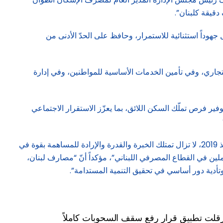
قيقة كلبنان”.
 من أصعب الأزمات في تاريخه، ومع ذلك بذل جهوداً استثنائية للاستمرار، وحافظ على الحدّ الأدنى من
تجاري، وفي تأمين الخدمات الأساسية للمواطنين، وفي إدارة
 فرص تملّك السكن اللائق، بما يعزّز الاستقرار الاجتماعي
وختم حبيب موجِّهاً “تحيّة تقدير إلى جميع العاملين في القطاع المصرفي اللبناني”، مؤكداً أنّ “مصارف لبنان، بالرغم من كل ما مرّت به منذ 2019، لا تزال تمتلك الخبرة والقدرة والإرادة للمساهمة بقوة في
ملين في القطاع المصرفي اللبناني”، مؤكداً أنّ “مصارف لبنان،