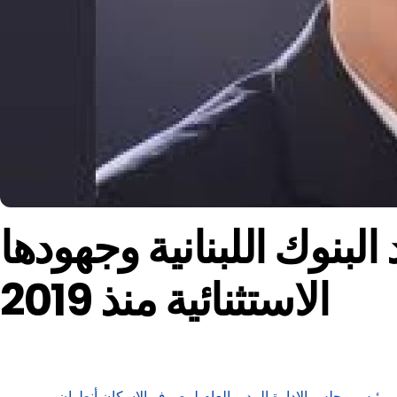
بنوك اللبنانية وجهودها
الاستثنائية منذ 2019
دولي للمصارف” الذي يُحتفل به سنوياً في 4 كانون الأول وفق إعلان الجمعية العامة للأمم المتحدة منذ العام 2019، توقّف رئيس مجلس الإدارة المدير العام لمصرف الإسكان أنطوان