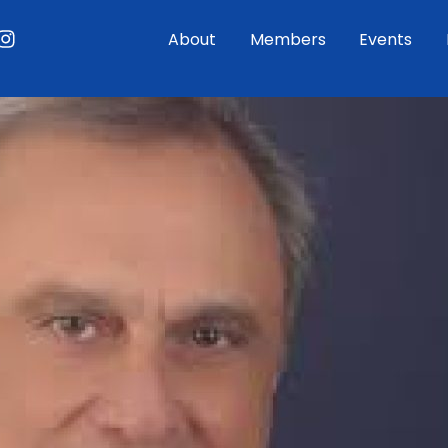
ouTube
Instagram
About
Members
Events