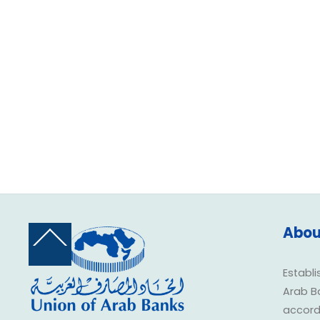
Abou
Back
To
Top
Establi
Arab B
accorda