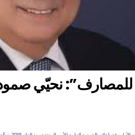
لمصارف”: نحيّي صمود ال
لمناسبة “اليوم ال