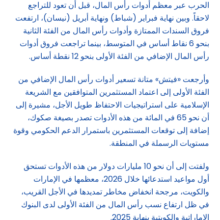
الحرب عبر معظم أدوات رأس المال، قبل أن تعود للتراجع
لاحقاً. وبين نهاية فبراير (شباط) ونهاية أبريل (نيسان)، ارتفعت
فروق السندات الممتازة وأدوات رأس المال من الفئة الثانية
بنحو 6 نقاط أساس في المتوسط، بينما تراجعت فروق أدوات
رأس المال الإضافي من الفئة الأولى بنحو 12 نقطة أساس.
وأرجعت «فيتش» متانة تسعير أدوات رأس المال الإضافي من
الفئة الأولى إلى اعتماد المستثمرين المتوافقين مع الشريعة
الإسلامية على استراتيجيات الاحتفاظ طويل الأجل، مشيرة إلى
أن نحو 65 في المائة من هذه الأدوات تصدر بصيغة صكوك،
إضافة إلى توقعات المستثمرين باستمرار الدعم الحكومي وقوة
مستويات الرسملة في المنطقة.
ولفتت إلى أن نحو 10 مليارات دولار من هذه الأدوات تستحق
أول مواعيد استدعائها خلال 2026، معظمها في الإمارات
والكويت، مرجحة انخفاض مخاطر تمديدها في الأجل القريب،
في ظل ارتفاع نسب رأس المال من الفئة الأولى لدى البنوك
الإماراتية والكويتية بنهاية 2025.