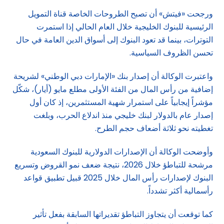
ورجحت «فيتش» أن تصبح الطروحات الخاصة قناة التمويل
الرئيسية للبنوك الخليجية خلال العام الحالي إذا استمرت
التوترات، بينما قد تعود البنوك إلى أسواق الدين العامة في حال
تحسن الظروف السياسية.
واعتبرت الوكالة أن إصدار بنك «الإمارات دبي الوطني» لشريحة
إضافية من رأس المال من الفئة الأولى مطلع مايو (أيار)، شكّل
مؤشراً إيجابياً على استمرار شهية المستثمرين، إذ كان أول
إصدار عام بالدولار لبنك خليجي منذ اندلاع الحرب، وبلغت
تغطيته نحو ثلاثة أضعاف حجم الطرح.
وأوضحت الوكالة أن الإصدارات الدولارية للبنوك السعودية
مرشحة للتباطؤ خلال 2026، نتيجة ضعف نمو القروض وتسريع
البنوك لإصدارات رأس المال خلال 2025 قبيل تطبيق قواعد
رأسمالية أكثر تشدداً.
كما توقعت أن يتجاوز التباطؤ تقديراتها السابقة بفعل تأثير