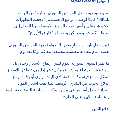
(النهار)-31/03/2026
لم يعد توصيف دخل المواطن السوري بعبارة “من الهالك
للمالك” كافيًا لوصف الواقع المعيشي، إذ دفعت التطورات
الأخيرة، وعلى رأسها حرب الشرق الأوسط، بهذا الدخل إلى
مرحلة أكثر قسوة، يمكن وصفها بـ “قابض الأرواح”.
فبين دخلٍ ثابت وأسعارٍ تقفز بلا ضوابط، يجد المواطن السوري
نفسه أمام معادلة معيشية مختنقة، تتفاقم يومًا بعد يوم.
ما يميز السوق السورية اليوم ليس ارتفاع الأسعار وحده، بل
سرعة هذا الارتفاع وحدّته. فمع كل توتر إقليمي، تتفاعل الأسواق
بشكل مبالغ فيه، وكأنها تفتقد لأي آليات توازن أو رقابة. ومع
اندلاع الحرب في الشرق الأوسط، تضاعفت أسعار المواد
الغذائية خلال أسابيع، في مشهد يعكس هشاشة البنية الاقتصادية
واعتمادها الكبير على الخارج.
ندفع الثمن