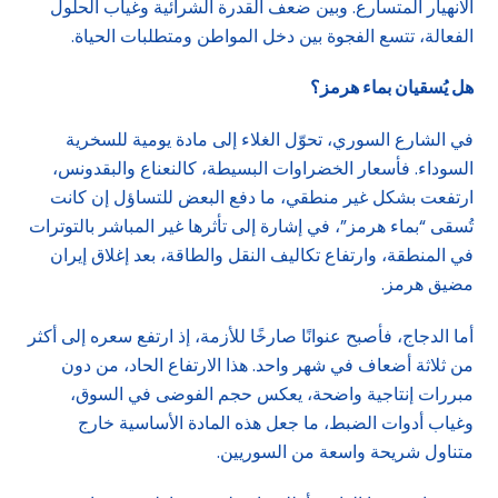
الانهيار المتسارع. وبين ضعف القدرة الشرائية وغياب الحلول
الفعالة، تتسع الفجوة بين دخل المواطن ومتطلبات الحياة.
هل يُسقيان بماء هرمز؟
في الشارع السوري، تحوّل الغلاء إلى مادة يومية للسخرية
السوداء. فأسعار الخضراوات البسيطة، كالنعناع والبقدونس،
ارتفعت بشكل غير منطقي، ما دفع البعض للتساؤل إن كانت
تُسقى “بماء هرمز”، في إشارة إلى تأثرها غير المباشر بالتوترات
في المنطقة، وارتفاع تكاليف النقل والطاقة، بعد إغلاق إيران
مضيق هرمز.
أما الدجاج، فأصبح عنوانًا صارخًا للأزمة، إذ ارتفع سعره إلى أكثر
من ثلاثة أضعاف في شهر واحد. هذا الارتفاع الحاد، من دون
مبررات إنتاجية واضحة، يعكس حجم الفوضى في السوق،
وغياب أدوات الضبط، ما جعل هذه المادة الأساسية خارج
متناول شريحة واسعة من السوريين.