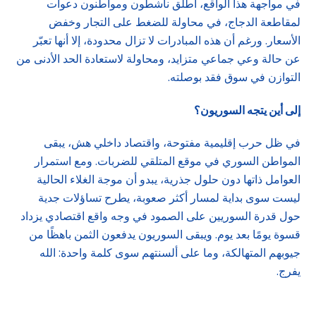
في مواجهة هذا الواقع، أطلق ناشطون ومواطنون دعوات
لمقاطعة الدجاج، في محاولة للضغط على التجار وخفض
الأسعار. ورغم أن هذه المبادرات لا تزال محدودة، إلا أنها تعبّر
عن حالة وعي جماعي متزايد، ومحاولة لاستعادة الحد الأدنى من
التوازن في سوق فقد بوصلته.
إلى أين يتجه السوريون؟
في ظل حرب إقليمية مفتوحة، واقتصاد داخلي هش، يبقى
المواطن السوري في موقع المتلقي للضربات. ومع استمرار
العوامل ذاتها دون حلول جذرية، يبدو أن موجة الغلاء الحالية
ليست سوى بداية لمسار أكثر صعوبة، يطرح تساؤلات جدية
حول قدرة السوريين على الصمود في وجه واقع اقتصادي يزداد
قسوة يومًا بعد يوم. ويبقى السوريون يدفعون الثمن باهظًا من
جيوبهم المتهالكة، وما على ألسنتهم سوى كلمة واحدة: الله
يفرج.