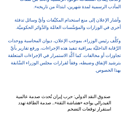
المآدب الرسمية لمدة شهرين، ابتداءً من تاريخه».
وأشار الإعلان إلى منع استخدام المكيِّفات وأيَّ وسائل تدفئة
أخرى في الوزارات والمؤسَّسات العامَّة والدَّوائر الحكوميَّة.
وكلَّف رئيس الوزراء، بموجب الإعلان، ديوان المحاسبة ووحدات
الرَّقابة الداخليَّة بمراقبة تنفيذ هذه الإجراءات، ورفع تقارير بأيِّ
تجاوزات أو مخالفات. كما أكَّد الاستمرار في الإجراءات المتعلقة
بترشيد الإنفاق وضبطه، وفقاً لقرارات مجلس الوزراء السَّابقة
بهذا الخصوص.
صندوق النقد الدولي: حرب إيران تُحدث صدمة عالمية
الفيدرالي يواجه «هشاشة الثقة»… صدمة الطاقة تهدد
استقرار توقعات التضخم