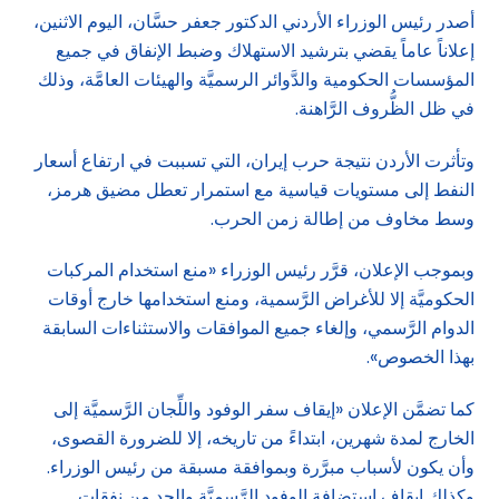
أصدر رئيس الوزراء الأردني الدكتور جعفر حسَّان، اليوم الاثنين،
إعلاناً عاماً يقضي بترشيد الاستهلاك وضبط الإنفاق في جميع
المؤسسات الحكومية والدَّوائر الرسميَّة والهيئات العامَّة، وذلك
في ظل الظُّروف الرَّاهنة.
وتأثرت الأردن نتيجة حرب إيران، التي تسببت في ارتفاع أسعار
النفط إلى مستويات قياسية مع استمرار تعطل مضيق هرمز،
وسط مخاوف من إطالة زمن الحرب.
وبموجب الإعلان، قرَّر رئيس الوزراء «منع استخدام المركبات
الحكوميَّة إلا للأغراض الرَّسمية، ومنع استخدامها خارج أوقات
الدوام الرَّسمي، وإلغاء جميع الموافقات والاستثناءات السابقة
بهذا الخصوص».
كما تضمَّن الإعلان «إيقاف سفر الوفود واللِّجان الرَّسميَّة إلى
الخارج لمدة شهرين، ابتداءً من تاريخه، إلا للضرورة القصوى،
وأن يكون لأسباب مبرَّرة وبموافقة مسبقة من رئيس الوزراء.
وكذلك إيقاف استضافة الوفود الرَّسميَّة والحد من نفقات