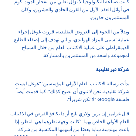
كانت صناعة التكنولوجيا لا تزال تعاني من انفجار الدوت كوم
في أوائل العقد الأول من القرن الحادي والعشرين، وكان
المستثمرون حذرين.
وبدلاً من اللجوء إلى العروض التقليدية، قررت غوغل إجراء
عملية تسمى المزاد الهولندي، والتي تهدف إلى إضفاء الطابع
الديمقراطي على عملية الاكتتاب العام من خلال السماح
لمجموعة واسعة من المستثمرين بالمشاركة.
شركة غير تقليدية
بدأت رسالة الاكتتاب العام الأولي للمؤسسين: “غوغل ليست
شركة تقليدية. نحن لا ننوي أن نصبح كذلك”. كما قدمت أيضاً
فلسفة Google “لا تكن شريراً”.
قال غرايمز إن برين ولاري بايج أرادا تكافؤ الفرص في الاكتتاب
العام الأولي الخاص بهما: “كانت وجهة نظرهما هي: انتظر، إذا
باعت مهندسة شابة بعضًا من أسهمها المكتسبة من شركة