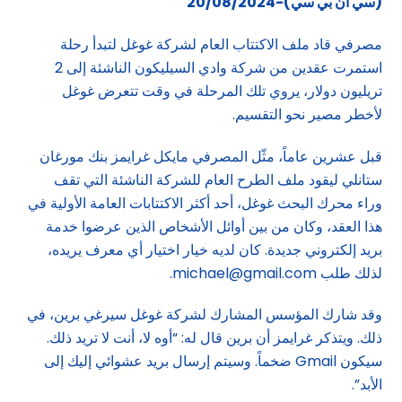
(سي ان بي سي)-20/08/2024
مصرفي قاد ملف الاكتتاب العام لشركة غوغل لتبدأ رحلة
استمرت عقدين من شركة وادي السيليكون الناشئة إلى 2
تريليون دولار، يروي تلك المرحلة في وقت تتعرض غوغل
لأخطر مصير نحو التقسيم.
قبل عشرين عاماً، مثّل المصرفي مايكل غرايمز بنك مورغان
ستانلي ليقود ملف الطرح العام للشركة الناشئة التي تقف
وراء محرك البحث غوغل، أحد أكثر الاكتتابات العامة الأولية في
هذا العقد، وكان من بين أوائل الأشخاص الذين عرضوا خدمة
بريد إلكتروني جديدة. كان لديه خيار اختيار أي معرف يريده،
لذلك طلب
michael@gmail.com
.
وقد شارك المؤسس المشارك لشركة غوغل سيرغي برين، في
ذلك. ويتذكر غرايمز أن برين قال له: “أوه لا، أنت لا تريد ذلك.
سيكون Gmail ضخماً. وسيتم إرسال بريد عشوائي إليك إلى
الأبد”.