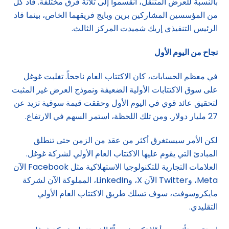
بالنسبة للعرض المتنقل، انقسموا إلى ثلاثة فرق مختلفة. قاد كل
من المؤسسين المشاركين برين وبايج فريقهما الخاص، بينما قاد
الرئيس التنفيذي إريك شميدت المركز الثالث.
نجاح من اليوم الأول
في معظم الحسابات، كان الاكتتاب العام ناجحاً. تغلبت غوغل
على سوق الاكتتابات الأولية الضعيفة ونموذج العرض غير المثبت
لتحقيق عائد قوي في اليوم الأول وحققت قيمة سوقية تزيد عن
27 مليار دولار. ومن تلك اللحظة، استمر السهم في الارتفاع.
لكن الأمر سيستغرق أكثر من عقد من الزمن حتى تنطلق
المبادئ التي يقوم عليها الاكتتاب العام الأولي لشركة غوغل.
العلامات التجارية للتكنولوجيا الاستهلاكية مثل Facebook الآن
Meta، وTwitter الآن X، وLinkedIn، المملوكة الآن لشركة
مايكروسوفت، سوف تسلك طريق الاكتتاب العام الأولي
التقليدي.