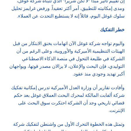
إن تقييم تأثير مبدأ “لا تكن شريراً” الذي تتبناه شركة غوغل،
ومدى إمكانيته للتطبيق، أمر أكثر تعقيداً. ورفض غرايمز تحليل
سلوك غوغل اليوم، قائلاً إنه لا يستطيع التحدث عن العملاء.
خطر التفكيك
واليوم تواجه شركة غوغل الآن اتهامات بخنق الابتكار من قبل
الهيئات التنظيمية الأميركية والأوروبية، وعلى الرغم من أن
الشركة في طليعة التحول في منصة الذكاء الاصطناعي
التوليدي، فإن البحث والإعلان، لا يزالان مصدر قوتها، ويواجهان
أكبر تهديد وجودي منذ عقود.
وأفادت تقارير أن وزارة العدل الأميركية تدرس إمكانية تفكيك
شركة ألفابت المالكة لمحرك البحث العملاق غوغل بعد حكم
قضائي تاريخي وجد أن الشركة احتكرت سوق البحث على
الإنترنت.
وتمثل هذه الخطوة التحرك الأول من واشنطن لتفكيك شركة