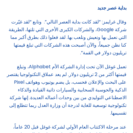
بداية عصر جديد
وقال غرايمز: “لقد كانت بداية العصر التالي”. وتابع “لقد غيّرت
شركة Google، والشركات الكبرى الأخرى التي تلتها، الطريقة
التي نعمل بها ونعيش ونلعب بها. لقد فعلوا ذلك بطرق أكبر مما
كنا نظن جميعاً، والآن أصبحت هذه الشركات التي تبلغ قيمتها
تريليون دولار في القمة”.
تعمل غوغل الآن تحت إدارة الشركة الأم Alphabet، وتبلغ
قيمتها أكثر من 2 تريليون دولار. لم يعد عملاق التكنولوجيا يقتصر
على البحث والإعلان فحسب، بل يضم يوتيوب وهواتف Pixel
الذكية والحوسبة السحابية والسيارات ذاتية القيادة والذكاء
الاصطناعي التوليدي من بين وحدات أعماله العديدة. إنها شركة
تكنولوجية توسعية للغاية لدرجة أن وزارة العدل ربما تتطلع إلى
تقسيمها.
عند مرحلة الاكتتاب العام الأولي لشركة غوغل قبل 20 عاماً،