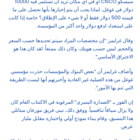
سيسكو CISCO أو في أي مكان تريد أن تستثمر فيه 10000
دولار في غوغل، لماذا يجب أن يتم إخبارها بأنها تحصل على ما
قيمته 500 دولار فقط أو لا شيء على الإطلاق؟ خاصة إذا كانت
على استعداد لدفع دولار واحد أكثر من المؤسسة.
وقال غرايمز: “إن مخصصات المزاد سيتم تحديدها حسب السعر
والحجم. ليس حسب هويتك، وكان ذلك ممتعاً. لقد كان هذا هو
الاختراق الأساسي” .
وأضاف غرايمز أن “بعض البنوك والمؤسسات حذرت مؤسسي
غوغل من هذه العملية غير العادية وأخبرتهم أنها ليست الطريقة
التي تتم بها الأمور”.
إن الفوز بـ “الصدارة اليسرى” المرغوبة في الاكتتاب العام كان
ولا يزال سباقاً تنافسياً. ووفق ذلك، تبنى فريق مورغان ستانلي
هذا التنسيق، وقام ببناء نموذج أولي واختباره مقابل مليار
عرض.