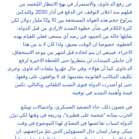
عن رفع الدعاوى، والاستمرار في نهج الانتظار المُعتمد من
قبلهم منذ اعلان التوقف عن الدفع في آذار 2020. وللتذكير،
يتراوح حجم هذه الفوائد المستحقة بين 10 و12 مليار دولار. لكن
كثرة الكلام في شأن خطوة التمديد الارادي من قبل الدولة،
تقابلها حالة من الجمود في رصد أي مسعى فعلي للقيام بهذه
الخطوة، خصوصا ان الوقت يضيق، واذا كان لا بد من هذا
الاجراء، فينبغي ان يتم اتخاذه قبل اشهر من موعد الاستحقاق،
لأن حاملي السندات لن ينتظروا حتى اللحظة الاخيرة لرفع
الدعاوى. كما أن هؤلاء، وفي حال جهّزوا ملفات الدعاوى، وجرى
تكليف المكاتب القانونية بتقديمها، قد لا يوافقون على وقفها،
حتى لو أصدرت الدولة فتوى التمديد التلقائي. وبالتالي، تكمن
قيمة وأهمية التمديد في توقيته.
في غضون ذلك، جاء التصعيد العسكري، واحتمالات توسّع
الحرب بمثابة “شحمة على فطيرة”، وذريعة في وقتها لكي تبرّر
الدولة اسباب تقاعسها في التصدّي لهذا الموضوع في وقت
مبكر، وصار لسان حال المسؤولين الذين تتمّ مراجعتهم، ان