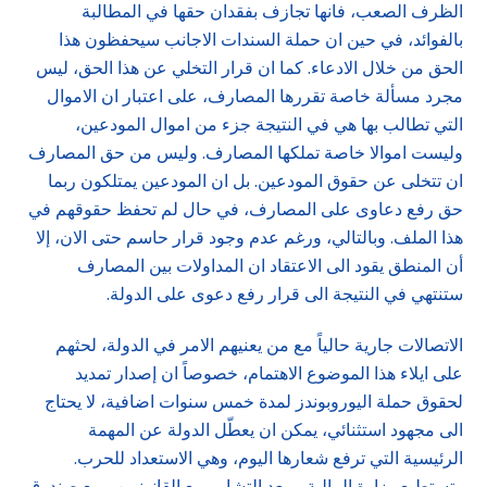
الظرف الصعب، فانها تجازف بفقدان حقها في المطالبة
بالفوائد، في حين ان حملة السندات الاجانب سيحفظون هذا
الحق من خلال الادعاء. كما ان قرار التخلي عن هذا الحق، ليس
مجرد مسألة خاصة تقررها المصارف، على اعتبار ان الاموال
التي تطالب بها هي في النتيجة جزء من اموال المودعين،
وليست اموالا خاصة تملكها المصارف. وليس من حق المصارف
ان تتخلى عن حقوق المودعين. بل ان المودعين يمتلكون ربما
حق رفع دعاوى على المصارف، في حال لم تحفظ حقوقهم في
هذا الملف. وبالتالي، ورغم عدم وجود قرار حاسم حتى الان، إلا
أن المنطق يقود الى الاعتقاد ان المداولات بين المصارف
ستنتهي في النتيجة الى قرار رفع دعوى على الدولة.
الاتصالات جارية حالياً مع من يعنيهم الامر في الدولة، لحثهم
على ايلاء هذا الموضوع الاهتمام، خصوصاً ان إصدار تمديد
لحقوق حملة اليوروبوندز لمدة خمس سنوات اضافية، لا يحتاج
الى مجهود استثنائي، يمكن ان يعطّل الدولة عن المهمة
الرئيسية التي ترفع شعارها اليوم، وهي الاستعداد للحرب.
وتستطيع وزارة المالية، وبعد التشاور مع القانونيين ومع صندوق