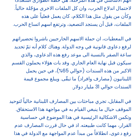
الهمّ الاساسي في هذه المرحلة، هي خطة الطوارئ استعداداً
لاحتمال اندلاع الحرب، وان كل الملفات الاخرى مؤجّلة حالياً.
وكأن من يقول مثل هذا الكلام، كان يعمل فعلياً على هذه
الملفات، قبل أن يستجد التصعيد، وترتفع اسهم اتساع الحرب.
في المعطيات، ان حملة الاسهم الخارجيين باشروا تحضيراتهم
لرفع دعاوى قانونية في وجه الدولة. وهناك كلام أنه تمّ تحديد
ساعة الصفر بالنسبة الى موعد رفع هذه الدعاوى، والذي
سيكون قبل نهاية العام الجاري. وقد بات هؤلاء يحملون القسم
الاكبر من هذه السندات (حوالي 65%)، في حين يحمل
اللبنانيون (مصارف وافراد) ما تبقّى. ويبلغ مجموع قيمة
السندات حوالي 31 مليار دولار.
في المقابل، تجري مباحثات بين المصارف اللبنانية حالياً لتوحيد
الموقف حيال ما ينبغي القيام به في مواجهة هذا الاستحقاق.
وتكمن الاشكالية الرئيسية في هذا الموضوع في حساسية
القرار، مهما كانت طبيعته. اذ في حال قررت المصارف عدم
رفع دعوى، انطلاقاً من مبدأ عدم المواجهة مع الدولة في هذا