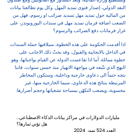
النقد الدولي، إصدار فتوى تمديد المهل. وكل يوم تطالعنا بيانات
من المالية حول تمديد مهل تسديد ضرائب او رسوم، فهل من
الصعب اضافة فرمان تمديد مهل في سندات اليوروبوندز، على
غرار فرمانات دفع الضرائب والرسوم؟
اذا أقدمت الحكومة على هذه الخطوة، سيلاقيها حملة السندات
في الداخل بالايجابية والقبول، وقد يحثّ ذلك الاجانب على
خطوة مماثلة. أما اذا تقاعست الدولة عن القيام بواجباتها، وهو
النهج الذي تتّبعه في مواجهة الانهيار منذ خمس سنوات، فاننا
نتجه حتماً الى دعاوى خارجية وداخلية، وستكون المخاطر
المرتبطة بنتائج هذه الدعاوى، سيما الخارجية منها، غير
محسوبة، ويصعب التكهّن بمساحة تشعباتها وحجم أضرارها.
مليارات الدولارات في مراكز بيانات الذكاء الاصطناعي…
هل تؤتي ثمارها؟
العدد 524 تموز 2024