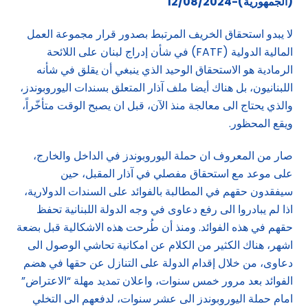
(الجمهورية)-12/08/2024
لا يبدو استحقاق الخريف المرتبط بصدور قرار مجموعة العمل
المالية الدولية (FATF) في شأن إدراج لبنان على اللائحة
الرمادية هو الاستحقاق الوحيد الذي ينبغي أن يقلق في شأنه
اللبنانيون، بل هناك أيضا ملف آذار المتعلق بسندات اليوروبوندز،
والذي يحتاج الى معالجة منذ الآن، قبل ان يصبح الوقت متأخّراً،
ويقع المحظور.
صار من المعروف ان حملة اليوروبوندز في الداخل والخارج،
على موعد مع استحقاق مفصلي في آذار المقبل، حين
سيفقدون حقهم في المطالبة بالفوائد على السندات الدولارية،
اذا لم يبادروا الى رفع دعاوى في وجه الدولة اللبنانية تحفظ
حقهم في هذه الفوائد. ومنذ أن طُرحت هذه الاشكالية قبل بضعة
اشهر، هناك الكثير من الكلام عن امكانية تحاشي الوصول الى
دعاوى، من خلال إقدام الدولة على التنازل عن حقها في هضم
الفوائد بعد مرور خمس سنوات، واعلان تمديد مهلة “الاعتراض”
امام حملة اليوروبوندز الى عشر سنوات، لدفعهم الى التخلي