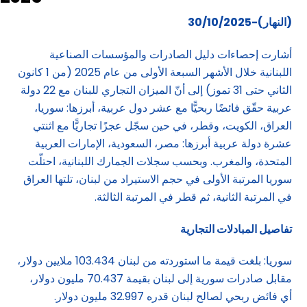
(النهار)-30/10/2025
أشارت إحصاءات دليل الصادرات والمؤسسات الصناعية
اللبنانية خلال الأشهر السبعة الأولى من عام 2025 (من 1 كانون
الثاني حتى 31 تموز) إلى أنّ الميزان التجاري للبنان مع 22 دولة
عربية حقّق فائضًا ربحيًّا مع عشر دول عربية، أبرزها: سوريا،
العراق، الكويت، وقطر، في حين سجّل عجزًا تجاريًّا مع اثنتي
عشرة دولة عربية أبرزها: مصر، السعودية، الإمارات العربية
المتحدة، والمغرب. وبحسب سجلات الجمارك اللبنانية، احتلّت
سوريا المرتبة الأولى في حجم الاستيراد من لبنان، تلتها العراق
في المرتبة الثانية، ثم قطر في المرتبة الثالثة.
تفاصيل المبادلات التجارية
سوريا: بلغت قيمة ما استوردته من لبنان 103.434 ملايين دولار،
مقابل صادرات سورية إلى لبنان بقيمة 70.437 مليون دولار،
أي فائض ربحي لصالح لبنان قدره 32.997 مليون دولار.