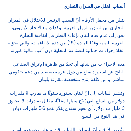
أسباب الخلل في الميزان التجاري
يتبيّن من مجمل الأرقام أنّ السبب الرئيس للاختلال في الميزان
التجاري بين لبنان والدول العربية، وكذلك مع الاتحاد الأوروبي،
يعود إلى عدم قيام لبنان بإعادة النظر في اتفاقية التجارة
العربية البينية وفقًا للمادة (15) من هذه الاتفاقيات، والتي تخوّله
اتخاذ إجراءات حمائية للصناعة المحلية دون أعباء مالية كبيرة.
هذه الإجراءات من شأنها أن تحدّ من ظاهرة الإغراق الصناعي
الناتج عن استيراد سلع من دول عربية تستفيد من دعم حكومي
مباشر أو من كلفة إنتاج منخفضة مقارنة بلبنان.
وتشير البيانات إلى أنّ لبنان يستورد سنويًّا ما يقارب 9 مليارات
دولار من السلع التي يُنتَج مثيلها محليًّا، مقابل صادرات لا تتجاوز
3 مليارات دولار، أي بعجز سنوي يقدَّر بنحو 5.6 مليارات دولار
في هذا النوع من السلع.
وتُظهر الأرقام أنّ الصناعة اللبنانية قادرة على ردم هذه الهوة