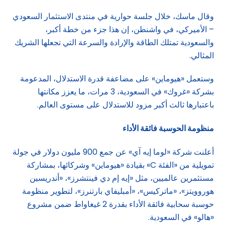
وقال ماسك، خلال جلسة حوارية في منتدى الاستثمار السعودي
– الأميركي، في واشنطن، إن هذا جزء من خطة أكبر،
والسعودية تمتلك الطاقة والإرادة والسرعة التي تجعلها الشريك
المثالي.
وستعمل «هيوماين» على مضاعفة قدرة الاستدلال، المدعومة
بشركة «غروك» في السعودية، 3 مرات، ما يعزز مكانتها
باعتبارها ثالث أكبر مزود للاستدلال على مستوى العالم.
منظومة الحوسبة فائقة الأداء
أعلنت شركة «لوما إيه آي» عن جمع 900 مليون دولار في جولة
تمويلية من «الفئة C» بقيادة «هيوماين» وشركائها، بمشاركة
مستثمرين عالميين، مثل «إيه إم دي فينتشرز»، «أندريسين
هوروويتز»، «ماتركيس»، «أمبليفاي بارتنرز»، لتطوير منظومة
حوسبة سحابية فائقة الأداء بقدرة 2 غيغاواط ضمن مشروع
«هالو» في السعودية.