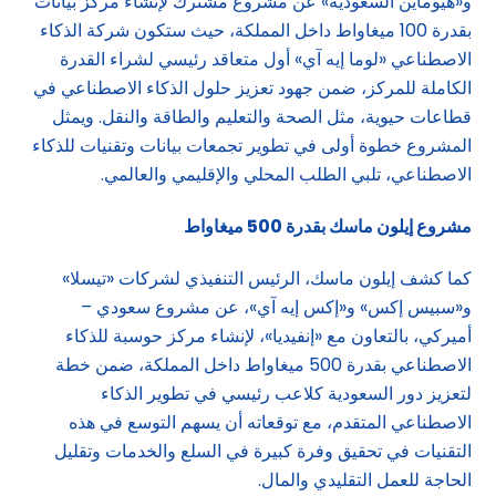
و«هيوماين السعودية» عن مشروع مشترك لإنشاء مركز بيانات
بقدرة 100 ميغاواط داخل المملكة، حيث ستكون شركة الذكاء
الاصطناعي «لوما إيه آي» أول متعاقد رئيسي لشراء القدرة
الكاملة للمركز، ضمن جهود تعزيز حلول الذكاء الاصطناعي في
قطاعات حيوية، مثل الصحة والتعليم والطاقة والنقل. ويمثل
المشروع خطوة أولى في تطوير تجمعات بيانات وتقنيات للذكاء
الاصطناعي، تلبي الطلب المحلي والإقليمي والعالمي.
مشروع إيلون ماسك بقدرة 500 ميغاواط
كما كشف إيلون ماسك، الرئيس التنفيذي لشركات «تيسلا»
و«سبيس إكس» و«إكس إيه آي»، عن مشروع سعودي –
أميركي، بالتعاون مع «إنفيديا»، لإنشاء مركز حوسبة للذكاء
الاصطناعي بقدرة 500 ميغاواط داخل المملكة، ضمن خطة
لتعزيز دور السعودية كلاعب رئيسي في تطوير الذكاء
الاصطناعي المتقدم، مع توقعاته أن يسهم التوسع في هذه
التقنيات في تحقيق وفرة كبيرة في السلع والخدمات وتقليل
الحاجة للعمل التقليدي والمال.