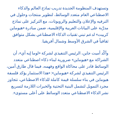
وتستهدف المنظومة الجديدة تدريب نماذج العالم والذكاء
الاصطناعي العام متعدد الوسائط، لتطوير منتجات وحلول في
الترفيه والإعلان والتعليم والروبوتات، مع التركيز على نماذج
مدرَّبة على البيانات العربية والإقليمية، ضمن مبادرة «هيوماين
كرييت» لدعم تبني تقنيات الذكاء الاصطناعي بشكل متوافق
ثقافياً في الشرق الأوسط وشمال أفريقيا.
وأكّد أميت جاين، الرئيس التنفيذي لشركة «لوما إيه آي»، أن
الشراكة مع «هيوماين» ضرورية لبناء ذكاء اصطناعي متعدد
الوسائط قادر على محاكاة الواقع وفهمه، فيما قال طارق أمين،
الرئيس التنفيذي لشركة «هيوماين»: «هذا الاستثمار يؤكد فلسفة
هيوماين في بناء سلسلة قيمة كاملة للذكاء الاصطناعي، تتجاوز
مجرد التمويل لتشمل البنية التحتية والخبرات اللازمة لتسريع
نشر الذكاء الاصطناعي متعدد الوسائط على أعلى مستوى».