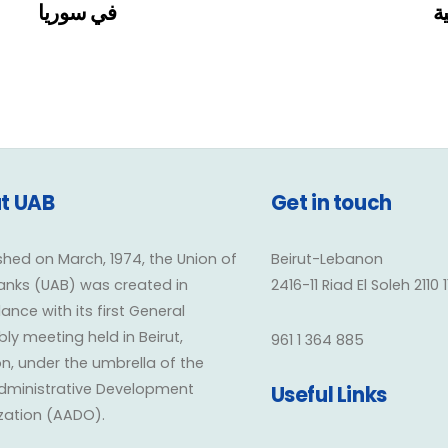
ية
في سوريا
t UAB
Get in touch
shed on March, 1974, the Union of
Beirut-Lebanon
anks (UAB) was created in
2416-11 Riad El Soleh 2110 
nce with its first General
y meeting held in Beirut,
961 1 364 885
n, under the umbrella of the
dministrative Development
Useful Links
zation (AADO).