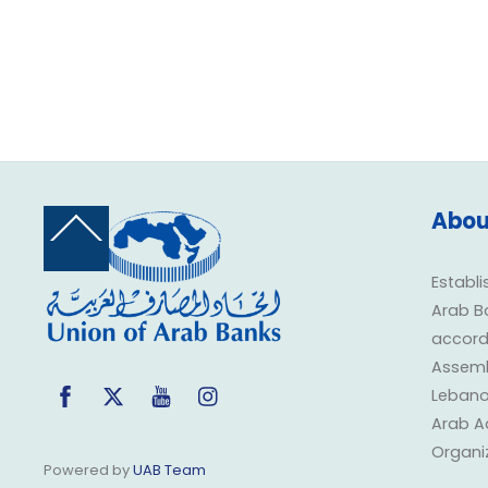
Abou
Back
To
Top
Establi
Arab B
accorda
Assembl
Facebook
Twitter
YouTube
Instagram
Lebano
Arab A
Organi
Powered by
UAB Team