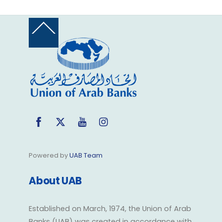
Back
To
Top
Facebook
Twitter
YouTube
Instagram
Powered by
UAB Team
About UAB
Established on March, 1974, the Union of Arab
Banks (UAB) was created in accordance with