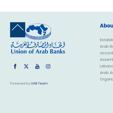
Abou
Back
To
Top
Establi
Arab B
accorda
Assembl
Facebook
Twitter
YouTube
Instagram
Lebano
Arab A
Organi
Powered by
UAB Team