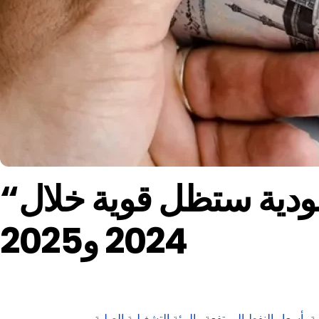
“فيتش”: أوضاع ائتمان البنوك الإسلامية في السعودية ستظل قوية خلال
2024 و2025