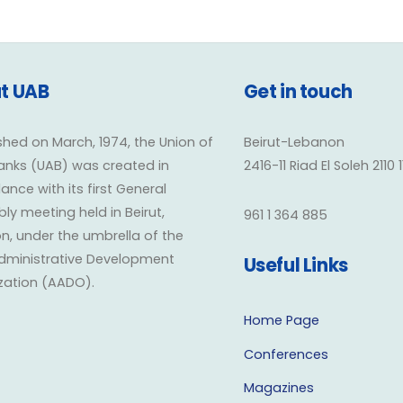
t UAB
Get in touch
shed on March, 1974, the Union of
Beirut-Lebanon
anks (UAB) was created in
2416-11 Riad El Soleh 2110 
nce with its first General
y meeting held in Beirut,
961 1 364 885
n, under the umbrella of the
dministrative Development
Useful Links
zation (AADO).
Home Page
Conferences
Magazines