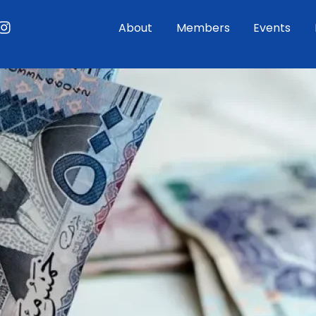
ouTube
Instagram
About
Members
Events