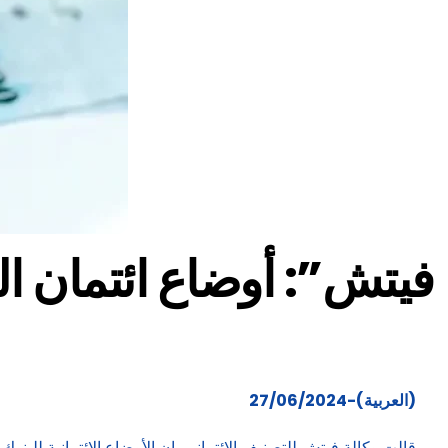
(العربية)-27/06/2024
قالت وكالة فيتش للتصنيف الائتماني، إن الأوضاع الائتمانية للبنوك الإسلامية في السعودية ستظل قوية خلا