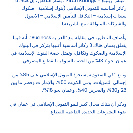
“فيتش ريتينغ – Fitch Ratings”، بشار الناطور، إن هناك 5
ركائز أساسيه للتمويل الإسلامي (بنوك إسلامية -صكوك-
سندات إسلامية – التكافل للتأمين الإسلامي – الأصول
والشركات المتوافقة مع الشريعة).
وأضاف الناطور، في مقابلة مع “العربية Business”، أنه فيما
يتعلق بعمان هناك 3 ركائز أساسية أغلبها يتركز في البنوك
الإسلامية والصكوك وتكافل، وتمثل حصة البنوك الإسلامية في
عمان نحو 13.7% من الحصة السوقية للقطاع المصرفي.
وتابع: “في السعودية يستحوذ التمويل الإسلامي على 85% من
إجمالي التمويلات، وفي الكويت 50%، والإمارات وقطر ما بين
28 و30%، والبحرين 40%، وعمان نحو 18%”.
وذكر أن هناك مجال كبير لنمو التمويل الإسلامي في عمان في
ضوء التشرعات الجديدة الداعمة للقطاع.