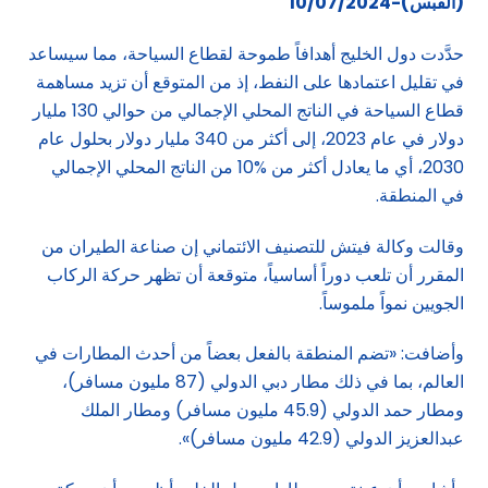
(القبس)-10/07/2024
حدَّدت دول الخليج أهدافاً طموحة لقطاع السياحة، مما سيساعد
في تقليل اعتمادها على النفط، إذ من المتوقع أن تزيد مساهمة
قطاع السياحة في الناتج المحلي الإجمالي من حوالي 130 مليار
دولار في عام 2023، إلى أكثر من 340 مليار دولار بحلول عام
2030، أي ما يعادل أكثر من %10 من الناتج المحلي الإجمالي
في المنطقة.
وقالت وكالة فيتش للتصنيف الائتماني إن صناعة الطيران من
المقرر أن تلعب دوراً أساسياً، متوقعة أن تظهر حركة الركاب
الجويين نمواً ملموساً.
وأضافت: «تضم المنطقة بالفعل بعضاً من أحدث المطارات في
العالم، بما في ذلك مطار دبي الدولي (87 مليون مسافر)،
ومطار حمد الدولي (45.9 مليون مسافر) ومطار الملك
عبدالعزيز الدولي (42.9 مليون مسافر)».