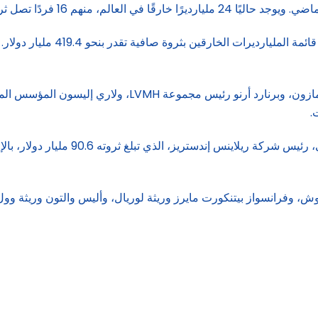
تصدر إيلون ماسك، الرئيس التنف
كما ضمت القائمة أسماء بارزة أخرى مثل جيف بيزوس مؤسس 
.
ومن بين الأسماء البارزة أيضًا، رجل الأع
ش، وفرانسواز بيتنكورت مايرز وريثة لوريال، وأليس والتون وريثة وو