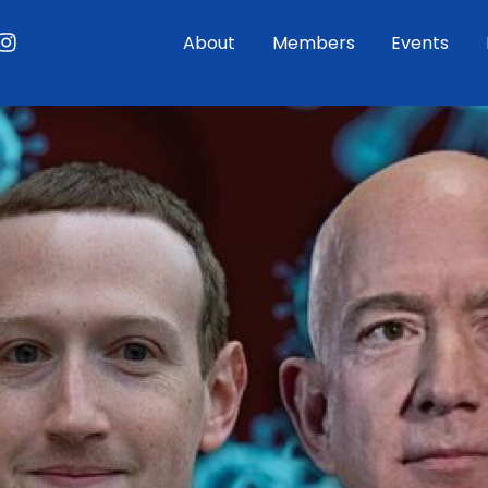
ouTube
Instagram
About
Members
Events