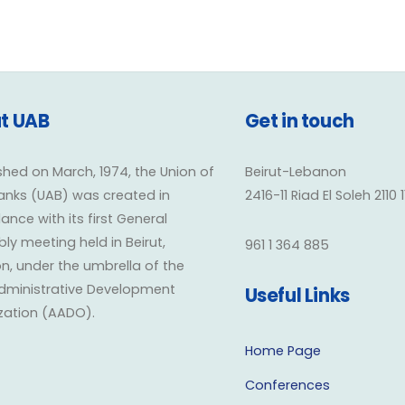
t UAB
Get in touch
shed on March, 1974, the Union of
Beirut-Lebanon
anks (UAB) was created in
2416-11 Riad El Soleh 2110 
nce with its first General
y meeting held in Beirut,
961 1 364 885
n, under the umbrella of the
dministrative Development
Useful Links
zation (AADO).
Home Page
Conferences