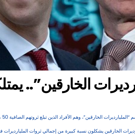
ت الخارقين”.. يمتلكون 3.3 تريليونات
ت الخارقين”، وهم الأفراد الذين تبلغ ثروتهم الصافية 50 مليار دولار أو أكثر.