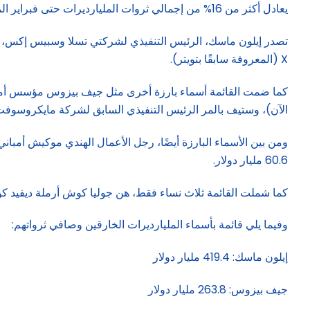
يعادل أكثر من 16% من إجمالي ثروات المليارديرات حتى فبراير الماضي. ويوجد حاليًا 24 مليارديرًا خارقًا في العالم، منهم 16 فردًا تصل ثرواتهم إلى 100 مليار دولار أو أكثر.
X (المعروفة سابقًا بتويتر).
الآن)، وستيف بالمر الرئيس التنفيذي السابق لشركة مايكروسوفت
60.6 مليار دولار.
كما شملت القائمة ثلاث نساء فقط، هن جوليا كوش أرملة ديفيد كو
وفيما يلي قائمة بأسماء المليارديرات الخارقين وصافي ثرواتهم:
إيلون ماسك: 419.4 مليار دولار
جيف بيزوس: 263.8 مليار دولار