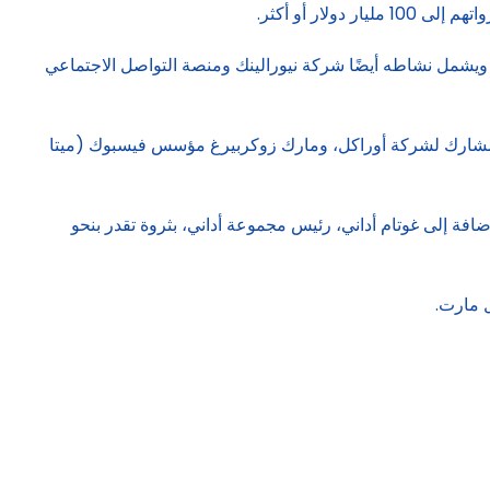
يذي لشركتي تسلا وسبيس إكس، قائمة المليارديرات الخارقين بثروة صافية تقدر بنحو 419.4 مليار دولار. ويشمل نشاطه أيضًا شركة نيورالينك ومنصة التواصل الاجتماعي
أمازون، وبرنارد أرنو رئيس مجموعة LVMH، ولاري إليسون المؤسس المشارك لشركة أوراكل، ومارك زوكربيرغ مؤسس فيسبوك (ميتا
مال الهندي موكيش أمباني، رئيس شركة ريلاينس إندستريز، الذي تبلغ ثروته 90.6 مليار دولار، بالإضافة إلى غوتام أداني، رئيس مجموعة أداني، بثروة تقدر بنحو
ل مارت.