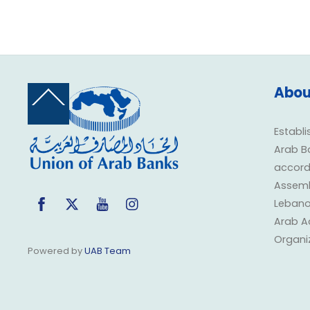
Abou
Back
To
Top
Establi
Arab B
accorda
Assembl
Facebook
Twitter
YouTube
Instagram
Lebano
Arab A
Organi
Powered by
UAB Team