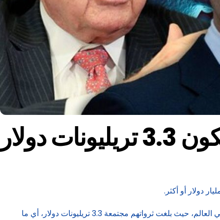
 دولار
وفقًا لتقرير نشرته صحيفة وول ستريت جورنال، فإن هؤلاء المليارديرات الخارقين يشكلون نسبة كبيرة من إجمالي ثروات المليارديرات في العالم، حيث بلغت ثرواتهم مجتمعة 3.3 تريليونات دولار، أي ما