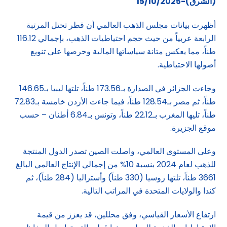
(الشرق)-15/10/2025
أظهرت بيانات مجلس الذهب العالمي أن قطر تحتل المرتبة
الرابعة عربياً من حيث حجم احتياطيات الذهب، بإجمالي 116.12
طناً، مما يعكس متانة سياساتها المالية وحرصها على تنويع
أصولها الاحتياطية.
وجاءت الجزائر في الصدارة بـ173.56 طناً، تلتها ليبيا بـ146.65
طناً، ثم مصر بـ128.54 طناً، فيما جاءت الأردن خامسة بـ72.83
طناً، تليها المغرب بـ22.12 طناً، وتونس بـ6.84 أطنان – حسب
موقع الجزيرة.
وعلى المستوى العالمي، واصلت الصين تصدر الدول المنتجة
للذهب لعام 2024 بنسبة 10% من إجمالي الإنتاج العالمي البالغ
3661 طناً، تلتها روسيا (330 طناً) وأستراليا (284 طناً)، ثم
كندا والولايات المتحدة في المراتب التالية.
ارتفاع الأسعار القياسي، وفق محللين، قد يعزز من قيمة