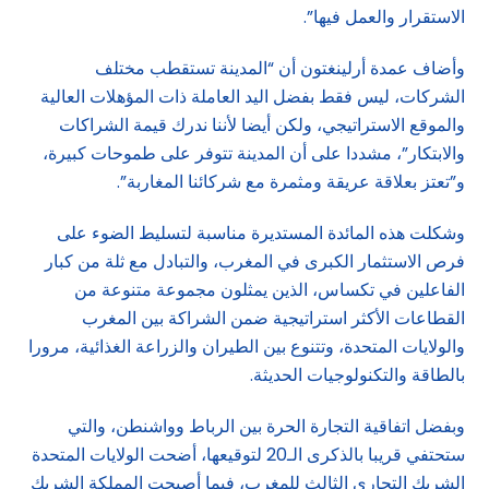
الاستقرار والعمل فيها”.
وأضاف عمدة أرلينغتون أن “المدينة تستقطب مختلف
الشركات، ليس فقط بفضل اليد العاملة ذات المؤهلات العالية
والموقع الاستراتيجي، ولكن أيضا لأننا ندرك قيمة الشراكات
والابتكار”، مشددا على أن المدينة تتوفر على طموحات كبيرة،
و”تعتز بعلاقة عريقة ومثمرة مع شركائنا المغاربة”.
وشكلت هذه المائدة المستديرة مناسبة لتسليط الضوء على
فرص الاستثمار الكبرى في المغرب، والتبادل مع ثلة من كبار
الفاعلين في تكساس، الذين يمثلون مجموعة متنوعة من
القطاعات الأكثر استراتيجية ضمن الشراكة بين المغرب
والولايات المتحدة، وتتنوع بين الطيران والزراعة الغذائية، مرورا
بالطاقة والتكنولوجيات الحديثة.
وبفضل اتفاقية التجارة الحرة بين الرباط وواشنطن، والتي
ستحتفي قريبا بالذكرى الـ20 لتوقيعها، أضحت الولايات المتحدة
الشريك التجاري الثالث للمغرب، فيما أصبحت المملكة الشريك