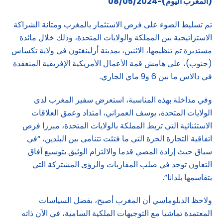
(المغرب اليوم)-08/05/2024
تم تسليط الضوء على فرص الاستثمار بالمغرب ومتانة الشراكة
الاستراتيجية بين المملكة والولايات المتحدة، وذلك خلال مائدة
مستديرة تم تنظيمها، الاثنين، بمدينة أرلينغتون في ولاية تكساس
(جنوب)، على هامش قمة الأعمال الأمريكية الإفريقية المنعقدة
في دالاس ما بين 6 و9 ماي الجاري.
وفي مداخلة بهذه المناسبة، استعرض سفير المغرب لدى
الولايات المتحدة، يوسف العمراني، امتداد وعمق العلاقات
الاستثنائية التي تربط المملكة بالولايات المتحدة، مبرزا فرص
اتفاقية التجارة الحرة التي ما فتئت تتنامى بين البلدين، “في
سياق حيث إرادة المضي قدما والالتزام الوثيق بتوسيع آفاق
التعاون توجد في صلب المقاربات والرؤى المشتركة التي
يتقاسمها بلدانا”.
ولاحظ الدبلوماسي أن المغرب أصبح، بفضل السياسات
المعتمدة تماشيا مع التوجيهات الملكية السامية، في الآن ذاته