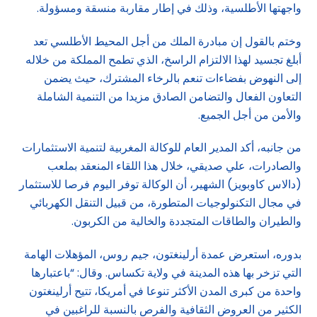
واجهتها الأطلسية، وذلك في إطار مقاربة منسقة ومسؤولة.
وختم بالقول إن مبادرة الملك من أجل المحيط الأطلسي تعد
أبلغ تجسيد لهذا الالتزام الراسخ، الذي تطمح المملكة من خلاله
إلى النهوض بفضاءات تنعم بالرخاء المشترك، حيث يضمن
التعاون الفعال والتضامن الصادق مزيدا من التنمية الشاملة
والأمن من أجل الجميع.
من جانبه، أكد المدير العام للوكالة المغربية لتنمية الاستثمارات
والصادرات، علي صديقي، خلال هذا اللقاء المنعقد بملعب
(دالاس كاوبويز) الشهير، أن الوكالة توفر اليوم فرصا للاستثمار
في مجال التكنولوجيات المتطورة، من قبيل التنقل الكهربائي
والطيران والطاقات المتجددة والخالية من الكربون.
بدوره، استعرض عمدة أرلينغتون، جيم روس، المؤهلات الهامة
التي تزخر بها هذه المدينة في ولاية تكساس. وقال: “باعتبارها
واحدة من كبرى المدن الأكثر تنوعا في أمريكا، تتيح أرلينغتون
الكثير من العروض الثقافية والفرص بالنسبة للراغبين في