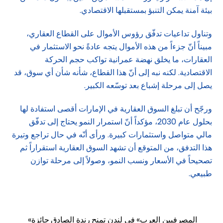
بيئة آمنة يمكن التنبؤ بمستقبلها الاقتصادي.
وتناول تداعيات تدفّق رؤوس الأموال على القطاع العقاري،
مبيناً أنّ جزءاً من هذه الأموال يتجه عادةً نحو الاستثمار في
العقارات، ما يخلق نهضة عمرانية تواكب حجم الحركة
الاقتصادية. لكنه نبه إلى أنّ هذا القطاع، شأنه شأن أي سوق، قد
يصل إلى مرحلة إشباع بعد توسّعه الكبير.
ورجّح أن تبلغ السوق العقارية في الإمارات أقصى استفادة لها
بحلول عام 2030، مؤكداً أنّ استمرار النمو يحتاج إلى تدفّق
مالي متواصل واستثمارات كبيرة. ورأى أنّه في حال تراجع وتيرة
هذا التدفق، من المتوقع أن تشهد السوق العقارية استقراراً ثم
تصحيحاً في الأسعار ونسب النمو، وصولاً إلى مرحلة توازن
طبيعي.
«المصرفيين العرب» في لندن تمنح رندة الصادق جائزة