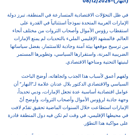
(النهار)-08/12/2025
في ظل التحوّلات الاقتصادية المتسارعة في المنطقة، تبرز دولة
الإمارات العربية المتحدة نموذجاً استثنائياً في القدرة على
استقطاب رؤوس الأموال وأصحاب الثروات من مختلف أنحاء
العالم. فالمشهد الإقليمي المليء بالتحديات لم يمنع الإمارات
من ترسيخ موقعها بيئة آمنة وجاذبة للاستثمار، بفضل سياساتها
الضريبية المرنة، واستقرارها السياسي، وتطويرها المستمر
لبنيتها التحتية ومناخها الاقتصادي.
ولفهم أعمق لأسباب هذا الجذب واتجاهاته، أوضح الباحث
السياسي والاقتصادي الدكتور بلال عدنان علامة لـ”النهار” أن
عوامل اقتصادية أساسية عدة تجعل الإمارات، ودبي تحديداً،
وجهة جاذبة لرؤوس الأموال وأصحاب الثروات. وأوضح أنّ
الإمارات استطاعت خلال السنوات الماضية تحقيق تقدّم لافت
في محيطها الإقليمي، في وقت لم تكن فيه دول المنطقة قادرة
على مواكبة هذا التطوّر.