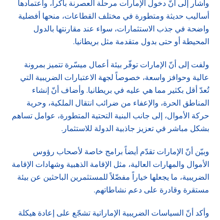
وأشار إلى أنّ دخول الإمارات مرحلة العصرنة باكراً، واعتمادها
أساليب حديثة ومتطورة في مختلف القطاعات، منحها أفضلية
واضحة في جذب الاستثمارات، سواء عند مقارنتها بالدول
المحيطة أو حتى بدول متقدمة مثل بريطانيا.
ولفت إلى أنّ الإمارات توفّر بيئة أعمال ميسّرة تتميز بمرونة
عالية وحوافز واسعة، خصوصاً لجهة الاعتبارات الضريبية التي
تُعدّ أقل بكثير مما هي عليه في بريطانيا. وأضاف أنّ إنشاء
المناطق الحرة، والإعفاء من ضرائب انتقال الملكية، وحرية
حركة الأموال، إلى جانب البنية التحتية المتطورة، عوامل تساهم
بشكل مباشر في تعزيز جاذبية الدولة للاستثمار.
وبيّن أنّ الإمارات تقدّم أيضاً برامج خاصة لأصحاب رؤوس
الأموال والمهارات العالية، مثل الإقامة الذهبية وشهادات الإقامة
الضريبية، ما يجعلها خياراً مفضّلاً للمستثمرين الباحثين عن بيئة
مستقرة وقادرة على دعم نشاطاتهم.
وأكد أنّ السياسات الضريبية الإماراتية تشجّع على إعادة هيكلة