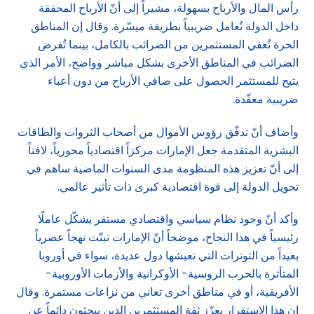
رأس المال والأرباح بسهولة، مشيراً إلى أنّ الأرباح المحققة
داخل الدولة تُعامل ضريبياً بطريقة ميسّرة. وقال إن المناطق
الحرة تُعفي المستثمرين من الضرائب بالكامل، بينما تُفرض
الضرائب في المناطق الأخرى بشكل مباشر وواضح، الأمر الذي
يتيح للمستثمر الحصول على صافي الأرباح من دون أعباء
ضريبية معقّدة.
وأضاف أنّ تدفّق رؤوس الأموال من أصحاب الثروات والطاقات
البشرية المتقدمة جعل الإمارات مركزاً اقتصادياً محورياً، لافتاً
إلى أنّ تعزيز هذه المنظومة مدى السنوات الماضية ساهم في
تحويل الدولة إلى قوة اقتصادية كبرى ذات تأثير عالمي.
وأكد أنّ وجود نظام سياسي واقتصادي مستقر يشكّل عاملًا
رئيسياً في هذا النجاح، موضحاً أنّ الإمارات تبنّت نهجاً عصرياً
بعيداً من التوترات التي تعيشها دول عديدة، سواء في أوروبا
المتأثرة بالحرب الروسية- الأوكرانية والأزمات الأوروبية-
الأفريقية، أو في مناطق أخرى تعاني من نزاعات مستمرة. وقال
إن هذا الاستقرار يعزّز ثقة المستثمرين الذين يبحثون دائماً عن