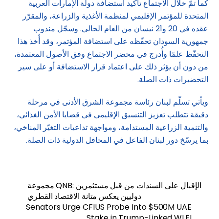
كما تمّ خلال الاجتماع تأكيد استضافة دولة الإمارات العربية
المتحدة للمؤتمر الإقليمي لمنظمة الأغذية والزراعة، والمقرّر
عقده في 20 و21 نيسان من العام الحالي. وسجّل مندوب
جمهورية السودان تحفّظه على استضافة المؤتمر، وقد أُخذ هذا
التحفّظ علمًا وأُدرج في محضر الاجتماع وفق الأصول المعتمدة،
من دون أن يؤثر ذلك على اعتماد قرار الاستضافة أو على سير
التحضيرات ذات الصلة.
ويأتي تسلّم لبنان رئاسة مجموعة الشرق الأدنى في مرحلة
دقيقة تتطلب تعزيز التنسيق الإقليمي في قضايا الأمن الغذائي،
والتنمية الزراعية المستدامة، ومواجهة تداعيات التغيّر المناخي،
بما يرسّخ دور لبنان الفاعل في المحافل الدولية ذات الصلة.
مجموعة QNB: الإقبال على السندات من قبل مستثمرين
دوليين يعكس متانة الاقتصاد القطري
Senators Urge CFIUS Probe Into $500M UAE
Stake in Trump-Linked WLFI