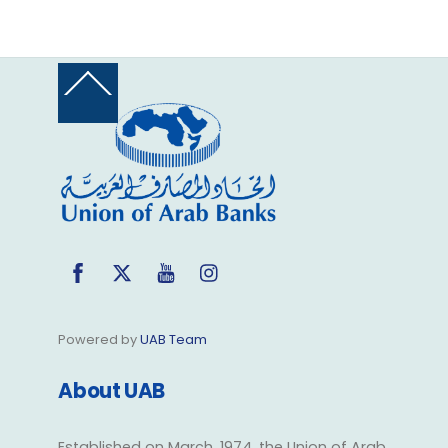
Back
To
Top
Facebook
Twitter
YouTube
Instagram
Powered by
UAB Team
About UAB
Established on March, 1974, the Union of Arab