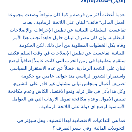
(الديار)-28/10/2024
بعدما أعطته أكثر من فرصة و كما كان متوقعاً وضعت مجموعة
العمل المالي” فاتف” لبنان على اللائحة الرمادية ، بعدما
تقاعست السلطات اللبنانية عن تطبيق الإجراءات والإصلاحات
المطلوبة، وإن كان مصرف لبنان حاول جاهداً تجنب هذا الأمر
وقام بكل الخطوات المطلوبة من أجل ذلك، لكن الحكومة
اللبنانية تقاعست عن تطبيق الإصلاحات في وقت السلم فكيف
ستقوم بتطبيقها في زمن الحرب التي كانت عاملاً إضافياً لوضع
لبنان على اللائحة الرمادية، فضلاً عن عدم الاستقرار السياسي
واستمرار الشغور الرئاسي منذ حوالى عامين مع حكومة
تصريف أعمال ومجلس نيابي مشلول غير قادر على التشريع،
وكل هذا يأتي في ظل تزايد ونمو الاقتصاد الكاش وعدم مكافحة
تبييض الأموال وعدم مكافحة تمويل الارهاب التي هي العوامل
الأساسية لوضع اي دولة على اللائحة الرمادية .
فما هي التداعيات الاقتصادية لهذا التصنيف وهل سيؤثر في
التحويلات المالية وفي سعر الصرف ؟