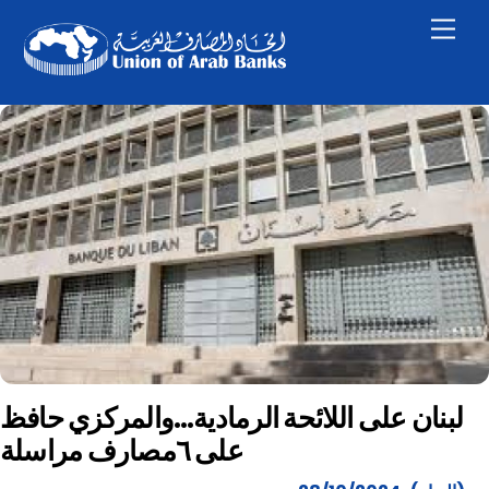
Skip
Men
to
content
لبنان على اللائحة الرمادية…والمركزي حافظ
على ٦مصارف مراسلة