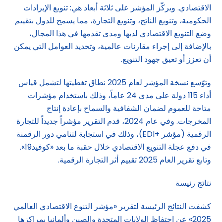
الاقتصادي. ويركّز المؤشر على ثلاثة أبعاد هي: تنويع الإيرادات
الحكومية، وتنويع الناتج، وتنويع التجارة، مما يسمح للدول بتقييم
وضع التنويع الاقتصادي لديها ومدى تقدمها في هذا المجال،
بالإضافة إلى إجراء مقارنات عالمية، وتحديد العوامل التي يمكن
أن تعزز أو تعيق جهود التنويع.
وتوّسع نسخة المؤشر لعام 2025 نطاق تغطيتها لتشمل قياس
أداء 115 دولة على مدى 24 عاماً، وذلك باستخدام مؤشرات
متاحة للعموم لضمان الشفافية والسماح بإعادة إنتاج
المخرجات. وفي عام 2024، قدم التقرير مؤشراً جديداً للتجارة
الرقمية (مؤشر +EDI)، وذلك في استجابة لتنامي دور الرقمنة
في دفع عجلة التنويع الاقتصادي خلال حقبة ما بعد «كوفيد19».
وتابع تقرير العام 2025 تقييم أثر التجارة الرقمية.
نتائج رئيسة
كشفت النتائج الرئيسة لتقرير «مؤشر التنوع الاقتصادي العالمي
2025» عن احتفاظ الولايات المتحدة والصين وألمانيا بمراكزها