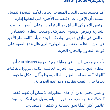
(العربية)-08/04/2025
أكد محمود محيي الدين، المبعوث الخاص للأمم المتحدة لتمويل
التنمية، أن الإجراءات الاقتصادية الأخيرة التي اتخذتها إدارة
الرئيس الأميركي السابق دونالد ترامب، وعلى رأسها الحروب
التجارية وفرض الرسوم الجمركية، وضعت النظام الاقتصادي
العالمي في مأزق حقيقي، واصفًا ما يحدث بأنه “المسمار الأخير
في نعش النظام الاقتصادي الدولي” الذي ظل قائمًا لعقود على
قواعد التعاون والتجارة الحرة.
وأوضح محيي الدين، في مقابلة مع “العربية Business”، أن
النظام الذي تأسس منذ الحرب العالمية الثانية، مرورًا باتفاقيات
“الجات” ثم منظمة التجارة العالمية، بدأ يتآكل بشكل ملحوظ،
بعدما جرى العبث بتقاليده وقواعده الجوهرية.
واعتبر محيي الدين أن هذه التطورات لا يمكن أن تُفهم فقط
كتحولات عابرة مرتبطة بدورة سياسية، بل هي انعكاس لتوجه
عالمي أكثر عمقًا نحو الحمائية والانكفاء الاقتصادي.