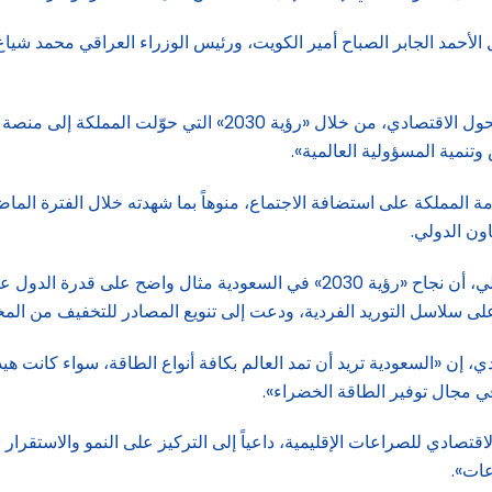
أحمد الجابر الصباح أمير الكويت، ورئيس الوزراء العراقي محمد شياع ا
ويعكس الحشد الكبير الذي تحتضنه السعودية نجاحها في عملية التح
تنمية المسؤولية العالمية».
ة المملكة على استضافة الاجتماع، منوهاً بما شهدته خلال الفترة الم
اون الدولي.
فيما أكدت كريستالينا غورغييفا، المديرة العامة لصندوق النقد الدولي، أن نجاح «رؤ
ى سلاسل التوريد الفردية، ودعت إلى تنويع المصادر للتخفيف من المخا
 إن «السعودية تريد أن تمد العالم بكافة أنواع الطاقة، سواء كانت هيدروج
في مجال توفير الطاقة الخضراء».
تصادي للصراعات الإقليمية، داعياً إلى التركيز على النمو والاستقرار بد
عات».