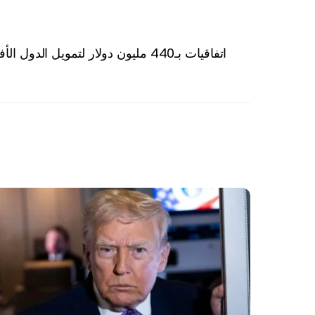
اتفاقيات بـ440 مليون دولار لتمويل الدول الأفريقية حصيلة اجتماعات «البنك الإسلامي» بالرياض