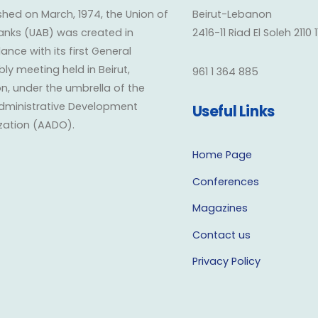
shed on March, 1974, the Union of
Beirut-Lebanon
anks (UAB) was created in
2416-11 Riad El Soleh 2110 
nce with its first General
y meeting held in Beirut,
961 1 364 885
n, under the umbrella of the
dministrative Development
Useful Links
zation (AADO).
Home Page
Conferences
Magazines
Contact us
Privacy Policy