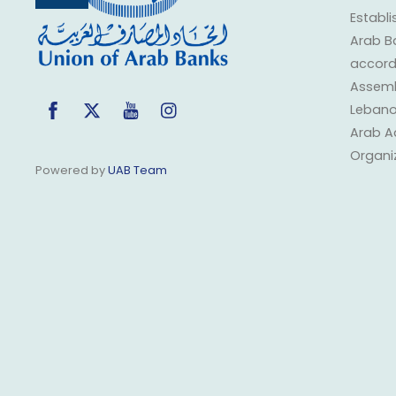
Top
Establi
Arab B
accorda
Assembl
Facebook
Twitter
YouTube
Instagram
Lebano
Arab A
Organi
Powered by
UAB Team