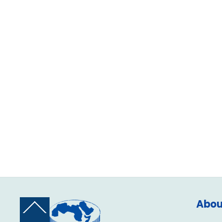
Abou
Back
To