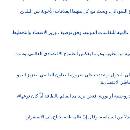
لسوداني، وبحث مع كل منهما العلاقات الأخوية بين البلدين
ول الاقتصادي، من خلال «رؤية 2030» التي حوّلت المملكة إلى منصة عالمية للنقاشات الدولية، وفق توصيف وزير الاقتصاد والتخطيط
اضية من تطور، وهو ما يعكس الطموح الاقتصادي العالمي. وشدد
ية 2030» في السعودية مثال واضح على قدرة الدول على التحول. وشددت على ضرورة التعاون العالمي لتعزيز النمو
طر الاقتصادية.
ينية أو نووية. فنحن نريد مد العالم بالطاقة أياً كان نوعها»،
لاً من السياسة. وقال إنّ «المنطقة تحتاج إلى الاستقرار،