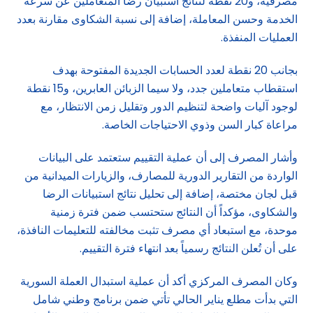
مصرفية، و20 نقطة لنتائج استبيان رضا المتعاملين عن سرعة
الخدمة وحسن المعاملة، إضافة إلى نسبة الشكاوى مقارنة بعدد
العمليات المنفذة.
بجانب 20 نقطة لعدد الحسابات الجديدة المفتوحة بهدف
استقطاب متعاملين جدد، ولا سيما الزبائن العابرين، و15 نقطة
لوجود آليات واضحة لتنظيم الدور وتقليل زمن الانتظار، مع
مراعاة كبار السن وذوي الاحتياجات الخاصة.
وأشار المصرف إلى أن عملية التقييم ستعتمد على البيانات
الواردة من التقارير الدورية للمصارف، والزيارات الميدانية من
قبل لجان مختصة، إضافة إلى تحليل نتائج استبيانات الرضا
والشكاوى، مؤكداً أن النتائج ستحتسب ضمن فترة زمنية
موحدة، مع استبعاد أي مصرف تثبت مخالفته للتعليمات النافذة،
على أن تُعلن النتائج رسمياً بعد انتهاء فترة التقييم.
وكان المصرف المركزي أكد أن عملية استبدال العملة السورية
التي بدأت مطلع يناير الحالي تأتي ضمن برنامج وطني شامل