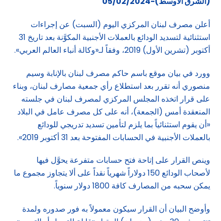
(الشرق الاوسط)-05/02/2024
أعلن مصرف لبنان المركزي اليوم (السبت) عن إجراءات
استثنائية لتسديد الودائع بالعملات الأجنبية المكوَّنة بعد تاريخ 31
أكتوبر (تشرين الأول) 2019، وفقاً لـ«وكالة أنباء العالم العربي».
وورد في بيان موقع باسم حاكم مصرف لبنان بالإنابة وسيم
منصوري أنه تقرر بعد استطلاع رأي جمعية مصارف لبنان، وبناء
على قرار اتخذه المجلس المركزي لمصرف لبنان في جلسته
المنعقدة أمس (الجمعة)، أنه على كل مصرف عامل في البلاد
«أن يقوم استثنائياً بما يلزم لتأمين تسديد تدريجي للودائع
بالعملات الأجنبية في الحسابات المفتوحة بعد 31 أكتوبر 2019».
وينص القرار على إتاحة فتح حسابات متفرعة يحوَّل فيها
لأصحاب الودائع 150 دولاراً شهرياً نقداً على ألا يتجاوز مجموع ما
يمكن سحبه من المصارف كافة 1800 دولار سنوياً.
وأوضح البيان أن القرار سيكون معمولاً به فور صدوره ولمدة