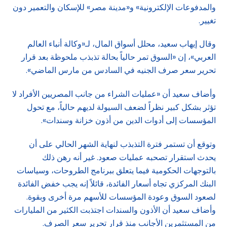
والمدفوعات الإلكترونية» و«مدينة مصر» للإسكان والتعمير دون
تغيير.
وقال إيهاب سعيد، محلل أسواق المال، لـ«وكالة أنباء العالم
العربي»، إن «السوق تمر حالياً بحالة تذبذب ملحوظة بعد قرار
تحرير سعر صرف الجنيه في السادس من مارس الماضي».
وأضاف سعيد أن «عمليات الشراء من جانب المصريين الأفراد لا
تؤثر بشكل كبير نظراً لضعف السيولة لديهم حالياً، مع تحول
المؤسسات إلى أدوات الدين من أذون خزانة وسندات».
وتوقع أن تستمر فترة التذبذب لنهاية الشهر الحالي على أن
يحدث استقرار تصحبه عمليات صعود. غير أنه رهن ذلك
بالتوجهات الحكومية فيما يتعلق ببرنامج الطروحات، وسياسات
البنك المركزي تجاه أسعار الفائدة، قائلاً إنه يجب خفض الفائدة
لصعود السوق وعودة المؤسسات للأسهم مرة أخرى وبقوة.
وأضاف سعيد أن الأذون والسندات اجتذبت الكثير من المليارات
من المستثمرين الأجانب منذ قرار تحرير سعر الصرف.