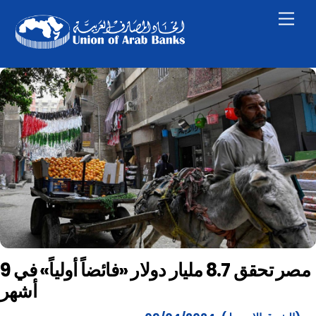
Skip
Men
to
content
مصر تحقق 8.7 مليار دولار «فائضاً أولياً» في 9
أشهر