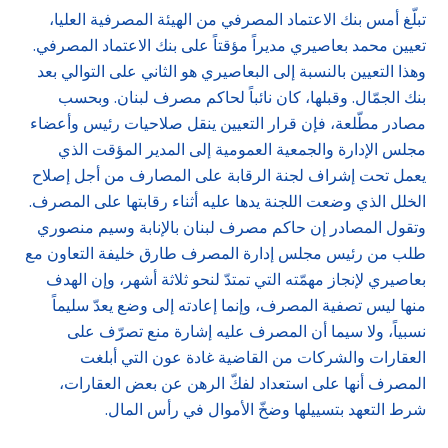
تبلّغ أمس بنك الاعتماد المصرفي من الهيئة المصرفية العليا،
تعيين محمد بعاصيري مديراً مؤقتاً على بنك الاعتماد المصرفي.
وهذا التعيين بالنسبة إلى البعاصيري هو الثاني على التوالي بعد
بنك الجمّال. وقبلها، كان نائباً لحاكم مصرف لبنان. وبحسب
مصادر مطّلعة، فإن قرار التعيين ينقل صلاحيات رئيس وأعضاء
مجلس الإدارة والجمعية العمومية إلى المدير المؤقت الذي
يعمل تحت إشراف لجنة الرقابة على المصارف من أجل إصلاح
الخلل الذي وضعت اللجنة يدها عليه أثناء رقابتها على المصرف.
وتقول المصادر إن حاكم مصرف لبنان بالإنابة وسيم منصوري
طلب من رئيس مجلس إدارة المصرف طارق خليفة التعاون مع
بعاصيري لإنجاز مهمّته التي تمتدّ لنحو ثلاثة أشهر، وإن الهدف
منها ليس تصفية المصرف، وإنما إعادته إلى وضع يعدّ سليماً
نسبياً، ولا سيما أن المصرف عليه إشارة منع تصرّف على
العقارات والشركات من القاضية غادة عون التي أبلغت
المصرف أنها على استعداد لفكّ الرهن عن بعض العقارات،
شرط التعهد بتسييلها وضخّ الأموال في رأس المال.