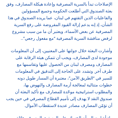
الإصلاحات تبدأ بالسرية المصرفية وإعادة هيكلة المصارف، وفق
بعثة الصندوق التي أطلعت الحكومة وجميع المسؤولين
والفاعليات الذين التقتهم في لبنان، عما يريده الصندوق في هذا
الشأن، إذ إنه يدعم إزالة القيود المفروضة على رفع السرية
المصرفية عن بعض الأسماء، ويعتبر أن ما من سبب مشروع
لرفض مناقشة السرية المصرفية “مع مفعول رجعي”…
وأشارت البعثة خلال جولتها على المعنيين، إلى أن المعلومات
موجودة لدى المصارف، ويجب أن تتمكن هيئة الرقابة على
المصارف ومصرف لبنان من الحصول عليها وتقاسمها مع
طرف آخر. وتشدد على الحاجة إلى التدقيق في المعلومات
للسير في “الطريق الآمن”، معتبرة أن المسار طويل دونه
خطوات متتالية لمعالجة أزمة المصارف والنهوض بها،
والمطلوب استراتيجية موحّدة للمصارف مع تأكيد البعثة أن
صندوق النقد لا يهدف إلى تأميم القطاع المصرفي في حين يجب
أن تؤمّن المصارف مصادر عديدة لاستقطاب الأموال.
وإذ أشارت إلى أن الخسائر على المستوى المصرفي هائلة،