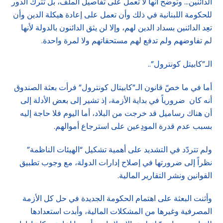
الدائنين… وتوضح أنها لا تعمل على تفاصيل الملف، بل تترك الدور
للحكومة اللبنانية في ذلك وأن تعمل على إعادة هيكلة الدين وأن
تعِد الدائنين بسداد الدين لهم، وإلا لن يثق الدائنون بالدولة لأنها
لم تفاوضهم ولم تدفع لهم مستحقاتهم ولا لمرة واحدة.
الـ”كابيتل كونترول”..
أما في ما خصّ قانون الـ”كابيتال كونترول” فرأت بعثة الصندوق
أنه كان ضرورياً في بداية الأزمة، إذ تشير إلى بعض الأدلة إلى
أن هناك رساميل قد خرجت من البلاد، أما اليوم فلا حاجة إليه
بسبب عدم قدرة المودِعين على استرجاع أموالهم.
ولم تتردّد في التشديد على أهمية تشكيل “الهيئات الناظمة”
نظراً إلى ضرورتها في إصلاح إدارات الدولة، مع وجوب تطبيق
القوانين ونشر التقارير المالية.
وأثنت البعثة على اهتمام الحكومة الجديدة في حل كل الأزمة
المصرفية وغيرها من المشكلات المالية، وأبدت استعدادها