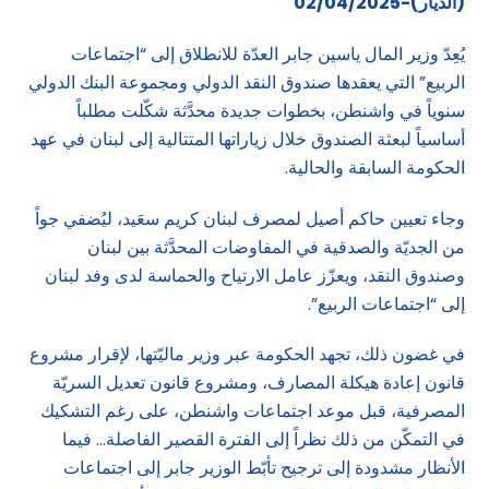
(الديار)-02/04/2025
يُعِدّ وزير المال ياسين جابر العدّة للانطلاق إلى “اجتماعات
الربيع” التي يعقدها صندوق النقد الدولي ومجموعة البنك الدولي
سنوياً في واشنطن، بخطوات جديدة محدَّثة شكّلت مطلباً
أساسياً لبعثة الصندوق خلال زياراتها المتتالية إلى لبنان في عهد
الحكومة السابقة والحالية.
وجاء تعيين حاكم أصيل لمصرف لبنان كريم سعَيد، ليُضفي جواً
من الجديّة والصدقية في المفاوضات المحدَّثة بين لبنان
وصندوق النقد، ويعزّز عامل الارتياح والحماسة لدى وفد لبنان
إلى “اجتماعات الربيع”.
في غضون ذلك، تجهد الحكومة عبر وزير ماليّتها، لإقرار مشروع
قانون إعادة هيكلة المصارف، ومشروع قانون تعديل السريّة
المصرفية، قبل موعد اجتماعات واشنطن، على رغم التشكيك
في التمكّن من ذلك نظراً إلى الفترة القصير الفاصلة… فيما
الأنظار مشدودة إلى ترجيح تأبّط الوزير جابر إلى اجتماعات