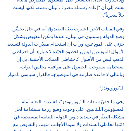
لفتت إلى أن “إعادة رسملة مصرف لبنان مهمة، لكنها ليست
حلاً سحرياً”.
وفي المقلب الآخر، اعتبرت بعثة الصندوق أنه في حال تحسَّن
وضع الدولة ومستوى في لبنان، عندها يمكن التعويض بشكل
جزئي على المودِعين، ورأت أن استخدام مقدِّرات الدولة لتسديد
الأموال للمودِعين ليس بالخطوة الجيّدة لاعتبارها أن احتياطي
الذهب ليس من الأصول كاحتياطي العملات الأجنبية، بل إن
استخدامه يستوجب الحصول على موافقة مجلس النواب،
وبالتالي لا قاعدة صارمة في الموضوع… فالقرار سياسي بامتياز.
الـ”يوروبوندز”..
وفي ما خصّ سندات الـ”يوروبوندز”، فشددت البعثة أمام
المسؤولين اللبنانيين، على وجوب وضع رزمة مستدامة لحل
مشكلة التعثّر في تسديد ديوبن الدولة اللبنانية المستحقة في
ذمّتها لحاملي السندات ولا سيما الأجانب منهم، والتفاوض مع