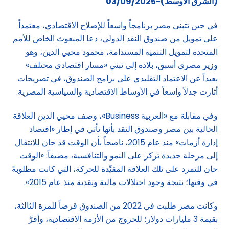
(الشرق الاوسط)-03/09/2025
في حين تتبنى مصر برنامجاً واسعاً للإصلاح الاقتصادي، معتمداً
على تمويل من صندوق النقد الدولي، دعا المبعوث الخاص للأمم
المتحدة لتمويل التنمية المستدامة، محمود محيي الدين، وهو
وزير مصري أسبق، بلاده إلى تبني «مسار اقتصادي مختلف»
بعيداً عن الاعتماد التقليدي على برامج الصندوق، في تصريحات
أثارت جدلاً واسعاً في الأوساط الاقتصادية والسياسية المصرية.
وفي مقابلة مع «العربية Business»، وصف محيي الدين العلاقة
الحالية بين مصر وصندوق النقد بأنها تأتي في إطار «اقتصاد
إدارة أزمات» منذ عام 2015، ناصحاً بأن الوقت قد حان للانتقال
إلى مرحلة جديدة تركز على النمو والتنافسية، مضيفاً: «الوقت
حان للتمرد على تلك العلاقة المقيِّدة للحركة، التي كانت مطلوبةً
في وقتها؛ نتيجة وجود اختلالات مالية ونقدية منذ عام 2015».
وكانت مصر طلبت في 2022 من الصندوق قرضاً للمرة الثالثة،
بقيمة 3 مليارات دولار؛ للخروج من الأزمة الاقتصادية، وأقرَّ