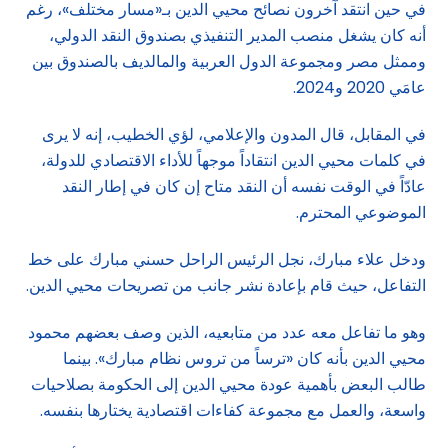
في حين انتقد آخرون نصائح محيي الدين بـ«مسار مختلف»، رغم
أنه كان يشغل منصب المدير التنفيذي بصندوق النقد الدولي،
وممثل مصر ومجموعة الدول العربية والمالديف بالصندوق بين
عامَي 2020 و2024.
في المقابل، قال المدون والإعلامي، لؤي الخطيب، إنه لا يرى
في كلمات محيي الدين انتقاداً موجهاً للأداء الاقتصادي للدولة،
عادّاً في الوقت نفسه أن النقد متاح إن كان في إطار النقد
الموضوعي المحترم.
ودخل علاء مبارك، نجل الرئيس الراحل حسني مبارك على خط
التفاعل، حيث قام بإعادة نشر جانب من تصريحات محيي الدين.
وهو ما تفاعل معه عدد من متابعيه، الذين وصف بعضهم محمود
محيي الدين بأنه كان «ترساً من تروس نظام مبارك». بينما
طالب البعض بأهمية عودة محيي الدين إلى الحكومة بصلاحيات
واسعة، والعمل مع مجموعة كفاءات اقتصادية يختارها بنفسه.