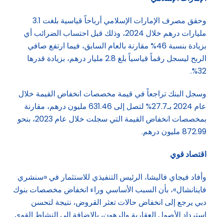
وحقق مصرف الإمارات الإسلامي أرباحاً قياسية بلغت 3.1
مليارات درهم خلال 2024، وذلك قبل احتساب الضرائب أي
بزيادة بنسبة 46% مقارنة بالعام السابق، فيما ارتفع صافي
الربح ليسجل رقماً قياسياً بلغ 2.8 مليار درهم، بزيادة قدرها
32%.
وسجل البنك تراجعاً في قيمة مخصصات انخفاض القيمة خلال
عام 2024 بـ27.7% لتصل إلى 631.46 مليون درهم، مقارنة
بمخصصات انخفاض القيمة التي سجلت خلال عام 2023، بنحو
872.99 مليون درهم.
اقتصاد قوي
وأفاد فيجاي فاليشا، الرئيس التنفيذي للاستثمار في «سنشري
فاينانشال»، بأن السبب الأساسي وراء انخفاض مخصصات بنوك
دبي يرجع إلى انخفاض حالات تعثر القروض، نتيجة لتحسن
استرداد الأصول العقارية والرهون، بالإضافة إلى النشاط القوي