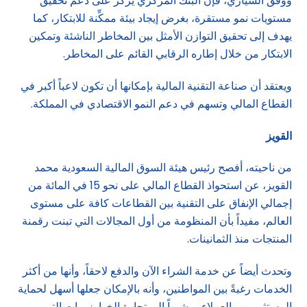
ووفق السياري، فإن البنك المركزي يركز على دعم تحقيق
مستويات نمو مستقرة، بغرض إيجاد بيئة ممكِّنة للابتكار، كما
يهدف إلى تحقيق التوازن الأمثل بين المخاطر الناشئة وتمكين
الابتكار من خلال إطاره الرقابي القائم على المخاطر.
ويعتقد أن صناعة التقنية المالية بإمكانها أن تكون لاعباً أكبر في
القطاع المالي وتسهم في دعم النمو الاقتصادي في المملكة.
القويز
من ناحيته، أفصح رئيس هيئة السوق المالية السعودية محمد
القويز، عن استحواذ القطاع المالي على نحو 15 في المائة من
إجمالي الإنفاق على التقنية بين القطاعات كافة على مستوى
العالم، مفيداً بأن المنظومة من أول المجالات التي تبنت رقمنة
المنتجات منذ الثمانينات.
وتحدث أيضاً عن خدمة الشراء الآن والدفع لاحقاً، وأنها من أكثر
الخدمات رغبةً بين المواطنين، وأنه بالإمكان جعلها أسهل لحماية
المستثمرين والعملاء، مشيراً إلى تجارة الخوارزميات التي