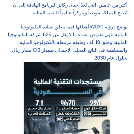
أكثر من عامين، التي تُعدّ إحدى ركائز البرنامج الهادفة إلى أن
تُصبح المملكة موطناً ومركزاً عالمياً للتقنية المالية.
توضح «رؤية 2030» أهدافها فيما يتعلق بقيادة التكنولوجيا
المالية. فهي تفترض إنشاء ما لا يقل عن 525 شركة للتكنولوجيا
المالية، وخلق 18 ألف وظيفة مرتبطة بالتكنولوجيا المالية،
والمساهمة في الناتج المحلي الإجمالي بمقدار 13.3 مليار ريال
بحلول عام 2030.