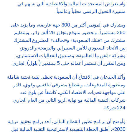
واستعراض المستجدات المالية والاقتصادية التي تسهم في
مسيرة التحول الرقمي محلياً وعالمياً.
ويشارك في المؤتمر أكثر من 300 جهة عارضة، وما يزيد على
350 مستثمراً، وبحضور متوقع يتجاوز 26 ألف زائر، وبتنظيم
مشترك من «فنتك السعودية» و«تحالف» المشروع المشترك
بين الاتحاد السعودي للأمن السيبراني والبرمجة والدرونز،
وشركة «إنفورما العالمية»، وصندوق الفعاليات الاستثماري،
ومن المقرر أن تستمر أعماله حتى 5 سبتمبر (أيلول) الجاري.
وأكد الجدعان في الافتتاح أن السعودية تحظى ببنية تحتية شاملة
ومتطورة للمدفوعات، وبقطاع مصرفي تنافسي وقوي، قادر
على مواجهة تحديات الاقتصاد الكلي، كاشفاً عن بلوغ عدد
شركات التقنية المالية مع نهاية الربع الثاني من العام الجاري
224 شركة.
وأوضح أن برنامج تطوير القطاع المالي، أحد برامج تحقيق «رؤية
2030»، أطلق الخطة التنفيذية لاستراتيجية التقنية المالية قبل