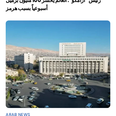
رئيس “أرامكو”: العالم يخسر 100 مليون برميل
أسبوعياً بسبب هرمز
ARAB NEWS