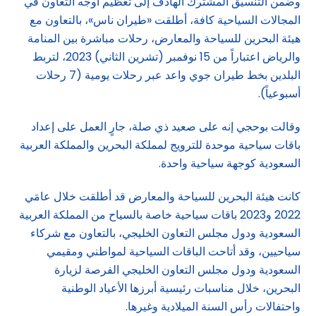
وضمن التنسيق المشترك الهادف إلى تعظيم أوجه التعاون في
المجالات السياحية كافة، أطلقت «طيران ناس»، بالتعاون مع
هيئة البحرين للسياحة والمعارض، رحلات مباشرة بين المنامة
والرياض اعتباراً من 15 نوفمبر (تشرين الثاني) 2023، لتربط
البلدين بخط طيران جوي واعد عبر رحلات يومية (7 رحلات
أسبوعياً).
وقالت بوحجي إنه على صعيد ذي صلة، جارٍ العمل على إعداد
باقات سياحية موحدة للترويج لمملكة البحرين والمملكة العربية
السعودية كوجهة سياحية واحدة.
كانت هيئة البحرين للسياحة والمعارض قد أطلقت خلال عامَي
2022 و2023 باقات سياحية خاصة بالسياح من المملكة العربية
السعودية ودول مجلس التعاون الخليجي، بالتعاون مع شركاء
سياحيين، وقد أتاحت الباقات السياحية لمواطني ومقيمي
السعودية ودول مجلس التعاون الخليجي الفرصة لزيارة
البحرين، خلال مناسبات رئيسية أبرزها الأعياد الوطنية
واحتفالات رأس السنة الميلادية وغيرها.