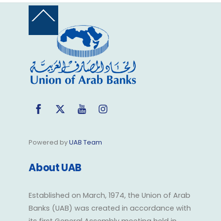
Back
To
Top
Facebook
Twitter
YouTube
Instagram
Powered by
UAB Team
About UAB
Established on March, 1974, the Union of Arab
Banks (UAB) was created in accordance with
its first General Assembly meeting held in