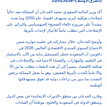
(الشرق الاوسط)-21/01/2026
أكد وزير المالية السعودي محمد الجدعان أن المملكة تنفذ حالياً
إصلاحات هيكلية كبرى تستهدف اقتصاد عام 2050 وما بعده،
مشدداً على ضرورة «إلغاء الضجيج» الجيوسياسي والتركيز على
الإصلاحات التي تتطلب تتابعاً للأجيال لإحداث تأثيرها.
وأوضح الجدعان، خلال مشاركته في جلسة حوارية ضمن
الاجتماع السنوي للمنتدى الاقتصادي العالمي 2026 في
دافوس، أن السعودية تحضّر للمستقبل بداية من الآن، بالاستثمار
في التعليم، والمهارات، والقضايا الاجتماعية، والإصلاحات في
هيكلية الاقتصاد، مشيراً إلى أن هذه الملفات تتطلب ما بين 10
و15 عاماً لتُحدث تأثيرها الحقيقي، وهو ما يجعل المملكة ترفض
التشتت بما يدور من نزاعات دولية قد تعوق مستهدفاتها
الوطنية.
وقارن الجدعان بين منطق «الدورات الانتخابية» في بعض الدول
ومنطق الدولة في السعودية والخليج، موضّحاً أن القيادات