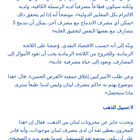
ولكنه سيكون قطاعاً مصرفياً لديه الرسملة الكافية، ولديه
الالتزام بكل المعايير الدولية»، موضحاً أنه إذا لم يتحقق ذلك
«يمكن أي مصرف الاندماج مع مصرف آخر، يمكن أن تندمج 3
مصارف مع بعضها البعض لتحقيق الغاية».
ونبَّه إلى أنه «بسبب الاقتصاد النقدي، وُضعنا على اللائحة
الرمادية. وللخروج من اللائحة الرمادية يجب أن تعود الأموال إلى
المصارف، ونعود إلى حياة مصرفية عادية».
وعن طلب الأميركيين إغلاق جمعية «القرض الحسن»، قال: «هذا
موضوع يهتم به حاكم مصرف لبنان وليس لدينا. طبعاً سنرى
ماذا سيحصل».
لا تسييل للذهب
وتحدث جابر عن مخزونات لبنان من الذهب، فقال إن «هذا
المخزون يعطي ثقة أن لدى مصرف لبنان موجودات، وأنه قادر
على أن يكون موضع ثقة للمستقبل عندما يقوم بدوره الصحيح»،