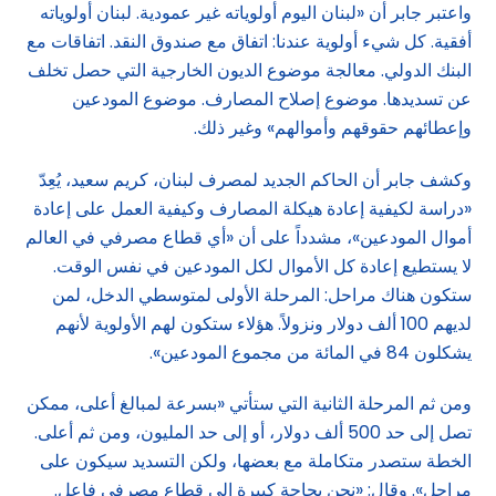
واعتبر جابر أن «لبنان اليوم أولوياته غير عمودية. لبنان أولوياته
أفقية. كل شيء أولوية عندنا: اتفاق مع صندوق النقد. اتفاقات مع
البنك الدولي. معالجة موضوع الديون الخارجية التي حصل تخلف
عن تسديدها. موضوع إصلاح المصارف. موضوع المودعين
وإعطائهم حقوقهم وأموالهم» وغير ذلك.
وكشف جابر أن الحاكم الجديد لمصرف لبنان، كريم سعيد، يُعِدّ
«دراسة لكيفية إعادة هيكلة المصارف وكيفية العمل على إعادة
أموال المودعين»، مشدداً على أن «أي قطاع مصرفي في العالم
لا يستطيع إعادة كل الأموال لكل المودعين في نفس الوقت.
ستكون هناك مراحل: المرحلة الأولى لمتوسطي الدخل، لمن
لديهم 100 ألف دولار ونزولاً. هؤلاء ستكون لهم الأولوية لأنهم
يشكلون 84 في المائة من مجموع المودعين».
ومن ثم المرحلة الثانية التي ستأتي «بسرعة لمبالغ أعلى، ممكن
تصل إلى حد 500 ألف دولار، أو إلى حد المليون، ومن ثم أعلى.
الخطة ستصدر متكاملة مع بعضها، ولكن التسديد سيكون على
مراحل». وقال: «نحن بحاجة كبيرة إلى قطاع مصرفي فاعل.