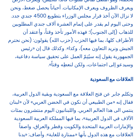
ويعرف الظروف ويعرف الإمكانيات. أحياناً يحصل ضغط، ونحن
لا نزال الآن أخذ قرار مجلس الوزراء بتطويع 4500 جندي جدد.
وحتى اليوم لم يقدر على إتمام العشرة آلاف جندي المطلوبين
للذهاب (إلى الجنوب)؛ فهذه الأمور تأخذ وقتاً، وأعتقد أن
الأطراف كلها، بما فيها الحزب (حزب الله) يقولون: (نحن نحترم
الجيش ونريد التعاون معه)، وكذا». وكذلك قال إن «رئيس
الجمهورية يقول إنه سيُتِمّ العمل على تحقيق سياسة دفاعية،
وسيدعو إلى اجتماعات، ولكن لنعطِه وقتاً».
العلاقات مع السعودية
وتكلم جابر عن فتح العلاقة مع السعودية وبقية الدول العربية،
فقال إنه «من الطبيعي أن نكون في الحضن العربي» لأن «لبنان
ينتمي الى هذا العالم العربي. واللبنانيون اليوم منتشرون بمئات
الآلاف في الدول العربية»، بما فيها المملكة العربية السعودية
والإمارات العربية المتحدة والكويت وقطر والعراق، واصفاً
العلاقات مع هذه الدول بأنها «ممتازة للغاية». وأضاف: «يدنا