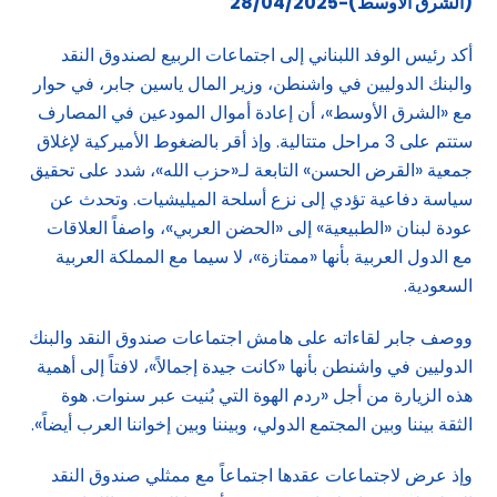
(الشرق الاوسط)-28/04/2025
أكد رئيس الوفد اللبناني إلى اجتماعات الربيع لصندوق النقد
والبنك الدوليين في واشنطن، وزير المال ياسين جابر، في حوار
مع «الشرق الأوسط»، أن إعادة أموال المودعين في المصارف
ستتم على 3 مراحل متتالية. وإذ أقر بالضغوط الأميركية لإغلاق
جمعية «القرض الحسن» التابعة لـ«حزب الله»، شدد على تحقيق
سياسة دفاعية تؤدي إلى نزع أسلحة الميليشيات. وتحدث عن
عودة لبنان «الطبيعية» إلى «الحضن العربي»، واصفاً العلاقات
مع الدول العربية بأنها «ممتازة»، لا سيما مع المملكة العربية
السعودية.
ووصف جابر لقاءاته على هامش اجتماعات صندوق النقد والبنك
الدوليين في واشنطن بأنها «كانت جيدة إجمالاً»، لافتاً إلى أهمية
هذه الزيارة من أجل «ردم الهوة التي بُنيت عبر سنوات. هوة
الثقة بيننا وبين المجتمع الدولي، وبيننا وبين إخواننا العرب أيضاً».
وإذ عرض لاجتماعات عقدها اجتماعاً مع ممثلي صندوق النقد