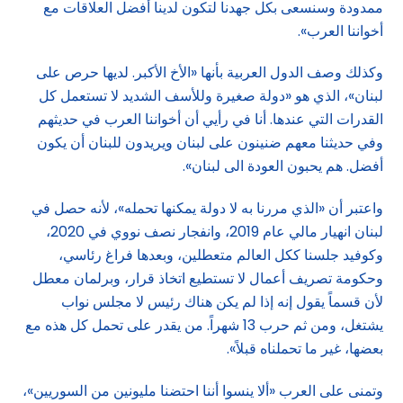
ممدودة وسنسعى بكل جهدنا لتكون لدينا أفضل العلاقات مع
أخواننا العرب».
وكذلك وصف الدول العربية بأنها «الأخ الأكبر. لديها حرص على
لبنان»، الذي هو «دولة صغيرة وللأسف الشديد لا تستعمل كل
القدرات التي عندها. أنا في رأيي أن أخواننا العرب في حديثهم
وفي حديثنا معهم ضنينون على لبنان ويريدون للبنان أن يكون
أفضل. هم يحبون العودة الى لبنان».
واعتبر أن «الذي مررنا به لا دولة يمكنها تحمله»، لأنه حصل في
لبنان انهيار مالي عام 2019، وانفجار نصف نووي في 2020،
وكوفيد جلسنا ككل العالم متعطلين، وبعدها فراغ رئاسي،
وحكومة تصريف أعمال لا تستطيع اتخاذ قرار، وبرلمان معطل
لأن قسماً يقول إنه إذا لم يكن هناك رئيس لا مجلس نواب
يشتغل، ومن ثم حرب 13 شهراً. من يقدر على تحمل كل هذه مع
بعضها، غير ما تحملناه قبلاً».
وتمنى على العرب «ألا ينسوا أننا احتضنا مليونين من السوريين»،