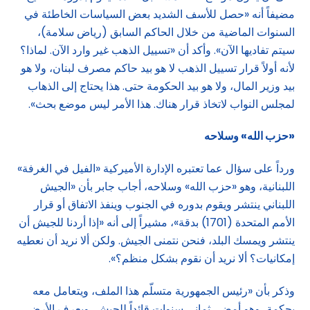
مضيفاً أنه «حصل للأسف الشديد بعض السياسات الخاطئة في
السنوات الماضية من خلال الحاكم السابق (رياض سلامة)،
سيتم تفاديها الآن». وأكد أن «تسييل الذهب غير وارد الآن. لماذا؟
لأنه أولاً قرار تسييل الذهب لا هو بيد حاكم مصرف لبنان، ولا هو
بيد وزير المال، ولا هو بيد الحكومة حتى. هذا يحتاج إلى الذهاب
لمجلس النواب لاتخاذ قرار هناك. هذا الأمر ليس موضع بحث».
«حزب الله» وسلاحه
ورداً على سؤال عما تعتبره الإدارة الأميركية «الفيل في الغرفة»
اللبنانية، وهو «حزب الله» وسلاحه، أجاب جابر بأن «الجيش
اللبناني ينتشر ويقوم بدوره في الجنوب وينفذ الاتفاق أو قرار
الأمم المتحدة (1701) بدقة»، مشيراً إلى أنه «إذا أردنا للجيش أن
ينتشر ويمسك البلد، فنحن نتمنى الجيش. ولكن ألا نريد أن نعطيه
إمكانيات؟ ألا نريد أن نقوم بشكل منظم؟».
وذكر بأن «رئيس الجمهورية متسلّم هذا الملف، ويتعامل معه
بحكمة، وهو أمضى ثماني سنوات قائداً للجيش، ويعرف الأرض