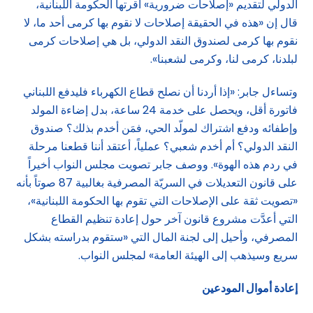
الدولي لتقديم «إصلاحات ضرورية» أقرتها الحكومة اللبنانية،
قال إن «هذه في الحقيقة إصلاحات لا نقوم بها كرمى أحد ما، لا
نقوم بها كرمى لصندوق النقد الدولي، بل هي إصلاحات كرمى
لبلدنا، كرمى لنا، وكرمى لشعبنا».
وتساءل جابر: «إذا أردنا أن نصلح قطاع الكهرباء فليدفع اللبناني
فاتورة أقل، ويحصل على خدمة 24 ساعة، بدل إضاءة المولد
وإطفائه ودفع اشتراك لمولّد الحي، فمَن أخدم بذلك؟ صندوق
النقد الدولي؟ أم أخدم شعبي؟ عملياً، أعتقد أننا قطعنا مرحلة
في ردم هذه الهوة». ووصف جابر تصويت مجلس النواب أخيراً
على قانون التعديلات في السريّة المصرفية بغالبية 87 صوتاً بأنه
«تصويت ثقة على الإصلاحات التي تقوم بها الحكومة اللبنانية»،
التي أعدَّت مشروع قانون آخر حول إعادة تنظيم القطاع
المصرفي، وأحيل إلى لجنة المال التي «ستقوم بدراسته بشكل
سريع وسيذهب إلى الهيئة العامة» لمجلس النواب.
إعادة أموال المودعين