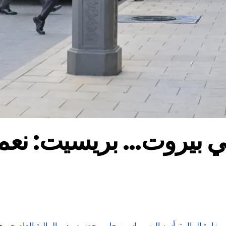
في بيروت… بريسيت: نعم
في وزارة المال ترأسه الوزير ياسين جابر وحضره مدير المالية العام جور