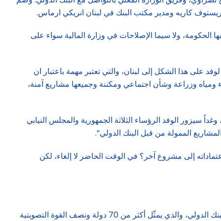
ها الحكومة، ولا سيما الإصلاحات في وزارة المالية سواء على
 لوفد على هذا الشكل إلى لبنان، والتي تعتبر مهمة باعتبار ان
اء ومياه وزراعة وشأن اجتماعي ومكننة وجميعها مشاريع آمنة،
غداً سيزور الوفد الرؤساء الثلاثة الجمهورية والمجلس النيابي
مشاريع الممولة من قبل البنك الدولي”.
اعتماداته إلى مشروع آخر؟ في الوقت الحاضر لا إلغاء، لكن
ممثل فرنسا في مجلس إدارة البنك الدولي أرنو بريسيت صرّح بدوره: “زيارة الوفد المكوَّن من عشرة أعضاء من مكتب المدير التنفيذي للبنك الدولي، والذي يمثّل أكثر من 70 دولة ونصف القوة التصويتية