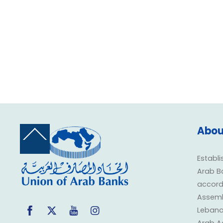
Abou
Back
To
Top
Establi
Arab B
accorda
Assembl
Facebook
Twitter
YouTube
Instagram
Lebano