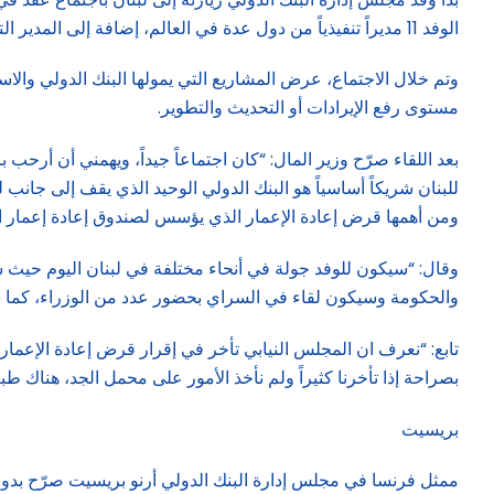
الوفد 11 مديراً تنفيذياً من دول عدة في العالم، إضافة إلى المدير التنفيذي لمجموعة البنك الدولي عبد العزيز الملا، والمدير الإقليمي جان كريستوف كاريه ومدير مكتب البنك في لبنان انريكي ارماس.
وتم خلال الاجتماع، عرض المشاريع التي يمولها البنك الدولي والا
مستوى رفع الإيرادات أو التحديث والتطوير.
بعد اللقاء صرّح وزير المال: “كان اجتماعاً جيداً، ويهمني أن أرحب 
للبنان شريكاً أساسياً هو البنك الدولي الوحيد الذي يقف إلى جا
ومن أهمها قرض إعادة الإعمار الذي يؤسس لصندوق إعادة إعمار ال
وقال: “سيكون للوفد جولة في أنحاء مختلفة في لبنان اليوم حيث سيت
والحكومة وسيكون لقاء في السراي بحضور عدد من الوزراء، كما ست
تابع: “نعرف ان المجلس النيابي تأخر في إقرار قرض إعادة الإعمار،
بصراحة إذا تأخرنا كثيراً ولم نأخذ الأمور على محمل الجد، هناك 
بريسيت