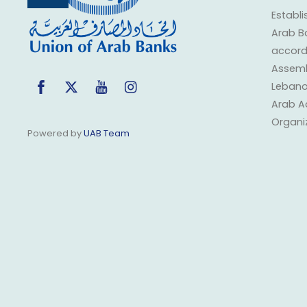
To
Top
Establi
Arab B
accorda
Assembl
Facebook
Twitter
YouTube
Instagram
Lebano
Arab A
Organi
Powered by
UAB Team