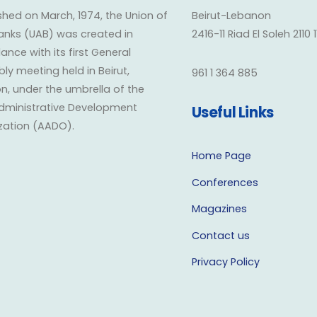
shed on March, 1974, the Union of
Beirut-Lebanon
anks (UAB) was created in
2416-11 Riad El Soleh 2110 
nce with its first General
y meeting held in Beirut,
961 1 364 885
n, under the umbrella of the
dministrative Development
Useful Links
zation (AADO).
Home Page
Conferences
Magazines
Contact us
Privacy Policy