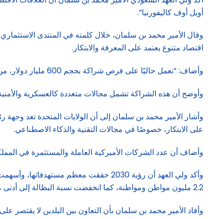
أويل أوف كاليفورنيا”.
وقال الأمير محمد بن سلمان، خلال كلمته في المنتدى الاستثماري ا
اقتصاد متنوع يعتمد على المعرفة والابتكار.
وأضاف: “نعمل حاليًا على فرص شراكة بحجم 600 مليار دولار، من بينها اتفاقيات تفوق 300 مليار تم الإعلان عنها خلال هذا المنتدى”.
وأوضح أن هذه الشراكة تشمل مجالات متعددة كالعسكرية والأمنية و
على الابتكار، خصوصًا في مجالات التقنية والذكاء الاصطناعي.
وأضاف أن عدد الشركات الأميركية العاملة والمستثمرة في المملكة بلغ 1300 شركة، تمثل ما يقارب ربع حجم الاستثمار الأجنبي، بينها 200 شركة اتخذت من المملكة مقرًا إقليميًا
2.2 مليون مواطن ومواطنة، كما انخفضت نسبة البطالة إلى أدنى مستوى لها تاريخيًا، وتضاعف حضور المرأة في سوق العمل.
وأفاد الأمير محمد بن سلمان بأن التعاون بين البلدين لا يقتصر عل