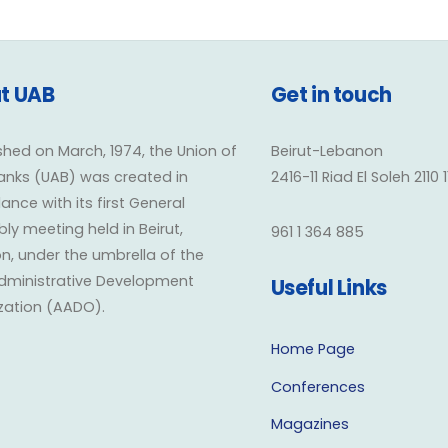
t UAB
Get in touch
shed on March, 1974, the Union of
Beirut-Lebanon
anks (UAB) was created in
2416-11 Riad El Soleh 2110 
nce with its first General
y meeting held in Beirut,
961 1 364 885
n, under the umbrella of the
dministrative Development
Useful Links
zation (AADO).
Home Page
Conferences
Magazines