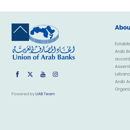
Abou
Back
To
Top
Establi
Arab B
accorda
Assembl
Facebook
Twitter
YouTube
Instagram
Lebano
Arab A
Organi
Powered by
UAB Team