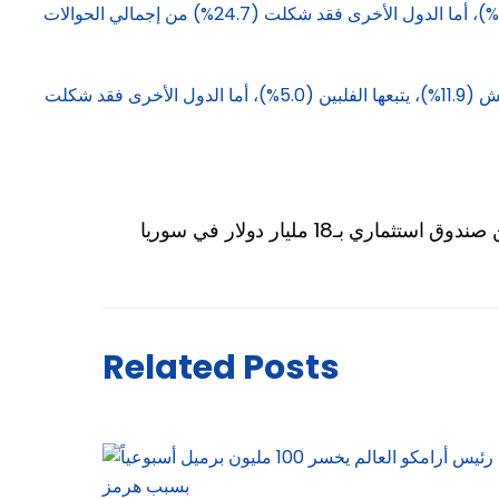
المملكة بنسبة 22.9%، تلتها الولايات المتحدة بنسبة (19.2%)، ثم المملكة العربية السعودية (18.3%)، يتبعها قطر (9.5%)، ثم الكويت (5.4%)، أما الدول الأخرى فقد شكلت (24.7%) من إجمالي الحوالات
وفيما يتعلق بالحوالات الصادرة، فتبين أن مصر تمثل الوجهة الرئيسة للحوالات الصادرة من المملكة؛ لتشكل ما نسبته 40.6%، تليها بنغلاديش (11.9%)، يتبعها الفلبين (5.0%)، أما الدول الأخرى فقد شكلت
ثماري بـ18 مليار دولار في سوريا
Related Posts