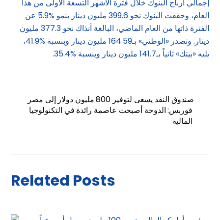
إجمالي أرباح البنوك خلال فترة الأشهر التسعة الأولى من هذا
العام، وحققت البنوك نحو 399.6 مليون دينار بنمو %5.9 عن
الفترة ذاتها من العام الماضي، البالغة آنذاك نحو 377.3 مليون
دينار. وتصدر «الوطني» بـ164.59 مليون دينار وبنسبة %41.9،
يليه «بيتك» ثانياً بـ141.7 مليون دينار وبنسبة %35.4.
صندوق النقد يسعى لتوفير 800 مليون دولار إلى مصر
فوربس: الدوحة أصبحت عاصمة رائدة في التكنولوجيا
المالية
Related Posts