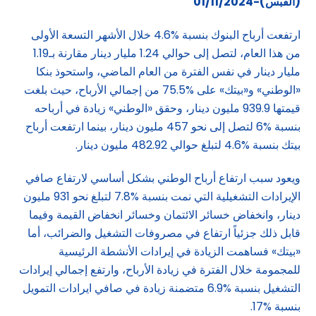
(القبس)-01/11/2024
ارتفعت أرباح البنوك بنسبة %4.6 خلال الأشهر التسعة الأولى
من هذا العام، لتصل إلى حوالي 1.24 مليار دينار مقارنة بـ1.19
مليار دينار في نفس الفترة من العام الماضي، واستحوذ بنكا
«الوطني» و«بيتك» على %75.5 من إجمالي الأرباح، حيث بلغت
قيمتها 939.9 مليون دينار، وحقق «الوطني» زيادة في أرباحه
بنسبة %6 لتصل إلى نحو 457 مليون دينار، بينما ارتفعت أرباح
بيتك بنسبة %4.6 لتبلغ حوالي 482.92 مليون دينار.
ويعود سبب ارتفاع أرباح الوطني بشكل أساسي لارتفاع صافي
الإيرادات التشغيلية التي نمت بنسبة %7.8 لتبلغ نحو 931 مليون
دينار، وانخفاض خسائر الائتمان وخسائر انخفاض القيمة وفيما
قابل ذلك جزئياً ارتفاع في مصروفات التشغيل والضرائب، أما
«بيتك» فساهمت الزيادة في إيرادات الأنشطة الرئيسية
للمجمومة خلال الفترة في زيادة الأرباح، وارتفع إجمالي إيرادات
التشغيل بنسبة %6.9 متضمنة زيادة في صافي ايرادات التمويل
بنسبة %17.