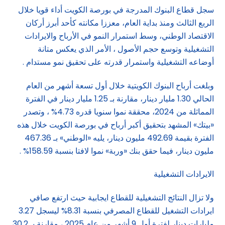
سجل قطاع البنوك المدرجة في بورصة الكويت أداء قويا خلال
الربع الثالث ومنذ بداية العام، معززا مكانته كأحد أبرز أركان
الاقتصاد الوطني، وسط استمرار النمو في الأرباح والايرادات
التشغيلية وتوسع حجم الأصول ، الأمر الذي يعكس متانة
أوضاعه التشغيلية واستمرار قدرته على تحقيق نمو مستدام .
وبلغت أرباح البنوك الكويتية خلال أول تسعة أشهر من العام
الحالي 1.30 مليار دينار، مقارنة بـ 1.25 مليار دينار في الفترة
المماثلة من 2024، محققة نموا سنويا قدره 4.73% ، وتصدر
«بيتك» المشهد بتحقيق أكبر أرباح في بورصة الكويت خلال هذه
الفترة بقيمة 492.69 مليون دينار، يليه «الوطني» بـ 467.36
مليون دينار، فيما حقق بنك «وربة» نموا لافتا بنسبة 158.59% .
الايرادات التشغيلية
ولا تزال النتائج التشغيلية للقطاع ايجابية حيث ارتفع صافي
ايرادات التشغيل للقطاع المصرفي بنسبة 8.31% ليسجل 3.27
مليارات دينار لفترة أول 9 أشهر من عام 2025 ، مقارنة بـ 30.2