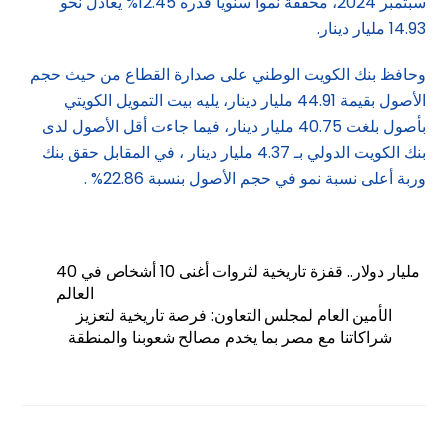
سبتمبر 2024، محققة نموا سنويا قدره 12.45% يعادل نحو
14.93 مليار دينار.
وحافظ بنك الكويت الوطني على صدارة القطاع من حيث حجم
الأصول بقيمة 44.91 مليار دينار، يليه بيت التمويل الكويتي
بأصول بلغت 40.75 مليار دينار، فيما جاءت أقل الأصول لدى
بنك الكويت الدولي بـ 4.37 مليار دينار ، في المقابل حقق بنك
وربة أعلى نسبة نمو في حجم الأصول بنسبة 22.86% .
40 مليار دولار.. قفزة تاريخية لثروات أغنى 10 أشخاص في
العالم
الأمين العام لمجلس التعاون: فرصة تاريخية لتعزيز
شراكاتنا مع مصر بما يخدم مصالح شعوبنا والمنطقة