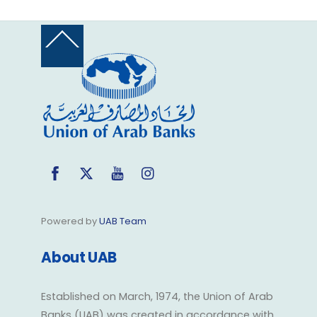
Back
To
Top
Facebook
Twitter
YouTube
Instagram
Powered by
UAB Team
About UAB
Established on March, 1974, the Union of Arab
Banks (UAB) was created in accordance with