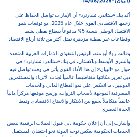
(البيان)-14/08/2025
أكد بنك «ستاندرد تشارترد» أن الإمارات تواصل الحفاظ على
زخمها الاقتصادي القوي خلال عام 2025، مع توقعات بنمو
الاقتصاد الوطني بنسبة 5% مدفوعاً بقطاع نفطي نشط
وقطاعات غير نفطية مزدهرة تمثل أكثر من ثلاثة أرباع الاقتصاد.
وقالت رولا أبو منه، الرئيس التنفيذي، الإمارات العربية المتحدة
والشرق الأوسط وباكستان، في بنك «ستاندرد تشارترد» في
حوار مع «البيان»: إن هذا الأداء القوي يأتي في وقت تواصل فيه
دبي تعزيز مكانتها مغناطيساً عالمياً لجذب الأثرياء والمستثمرين
الدوليين، ما انعكس على نمو القطاع المالي والخدمات
المصرفية الموجهة لأصحاب الثروات، ورسخ موقعها مركزاً مالياً
عالمياً متكاملاً يجمع بين الابتكار والانفتاح الاقتصادي ونمط
الحياة العصري.
وأشارت إلى أن إعلان حكومة دبي قبول العملات الرقمية لبعض
الخدمات الحكومية يعكس توجه الدولة نحو احتضان المستقبل