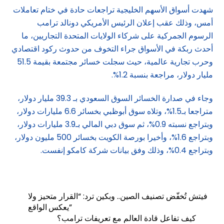
شهدت أسواق الأسهم الخليجية تراجعات حادة في ختام تعاملات
أمس، وذلك عقب إعلان الرئيس الأمريكي دونالد ترامب
الرسوم الجمركية على شركاء الولايات المتحدة التجاريين، ما
أحدث ربكة في الأسواق جراء التخوف من حدوث ركود اقتصادي
وحرب تجارية عالمية، حيث سجلت خسائر مجتمعة بقيمة 51.5
مليار دولار، مراجعة بنسبة 1.2%.
وجاء في صدارة الخسائر السوق السعودي بـ 39.3 مليار دولار،
متراجعا بـ1.5%، وتلاه سوق أبوظبي بخسائر 6.6 مليارات دولار،
وبتراجع نسبته 0.9%، ثم سوق دبي المالي بـ3.9 مليارات دولار،
وبتراجع 1.6%، وأخيرا بورصة الكويت بخسائر 500 مليون دولار،
وبتراجع 0.4%، وذلك وفق بيانات شركة كامكو إنفست.
فيتش تُخفّض تصنيف الصين.. وبكين ترد: “القرار متحيز ولا
يعكس الواقع”
كيف تفاعل قادة العالم مع تعريفات ترامب؟