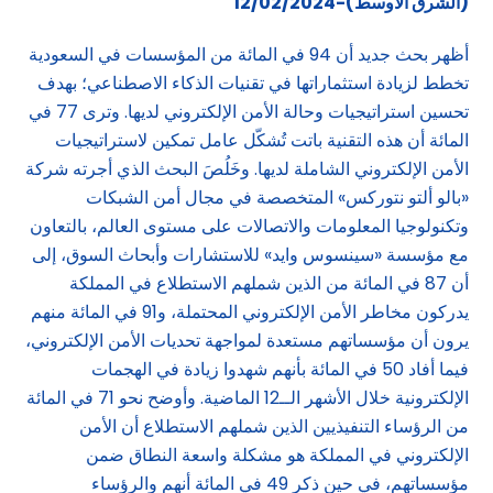
(الشرق الاوسط)-12/02/2024
أظهر بحث جديد أن 94 في المائة من المؤسسات في السعودية
تخطط لزيادة استثماراتها في تقنيات الذكاء الاصطناعي؛ بهدف
تحسين استراتيجيات وحالة الأمن الإلكتروني لديها. وترى 77 في
المائة أن هذه التقنية باتت تُشكّل عامل تمكين لاستراتيجيات
الأمن الإلكتروني الشاملة لديها. وخَلُصَ البحث الذي أجرته شركة
«بالو ألتو نتوركس» المتخصصة في مجال أمن الشبكات
وتكنولوجيا المعلومات والاتصالات على مستوى العالم، بالتعاون
مع مؤسسة «سينسوس وايد» للاستشارات وأبحاث السوق، إلى
أن 87 في المائة من الذين شملهم الاستطلاع في المملكة
يدركون مخاطر الأمن الإلكتروني المحتملة، و91 في المائة منهم
يرون أن مؤسساتهم مستعدة لمواجهة تحديات الأمن الإلكتروني،
فيما أفاد 50 في المائة بأنهم شهدوا زيادة في الهجمات
الإلكترونية خلال الأشهر الــ12 الماضية. وأوضح نحو 71 في المائة
من الرؤساء التنفيذيين الذين شملهم الاستطلاع أن الأمن
الإلكتروني في المملكة هو مشكلة واسعة النطاق ضمن
مؤسساتهم، في حين ذكر 49 في المائة أنهم والرؤساء