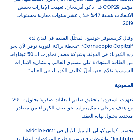
مؤتمر COP29 في باكو، أذربيجان، تعهدت الإمارات بخفض
الانبعاثات بنسبة 47% خلال عشر سنوات مقارنة بمستويات
2019.
وقال كريستوفر جودينغ، المحلّل المقيم في لندن لدى
“Cornucopia Capital”: “محطة براكة النووية توفر الآن نحو
ربع الكهرباء في الدولة، وشركة مصدر تجاوزت الـ 50 غيغاواط
من الطاقة المتجدّدة على مستوى العالم، ومشاريع الإمارات
الشمسية تقدّم بعض أقلّ تكاليف الكهرباء في العالم”.
السعودية
تعهدت السعودية بتحقيق صافي انبعاثات صفرية بحلول 2060،
مع هدف مرحلي يتمثل بتوليد نحو نصف الكهرباء من مصادر
متجددة بحلول نهاية العقد.
بحسب كولبي كونلي، الزميل الأول في “Middle East
Institute” بواشنطن، فإن وتيرة طرح المناقصات لمشاريع