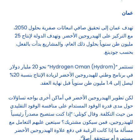
عمان
تهدف عمان إلى تحقيق صافي انبعاثات صفرية بحلول 2050،
مع التركيز على الهيدروجين الأخضر. وتهدف الدولة لإنتاج 25
مليون طن سنوياً بحلول ذلك العام، والمشاريع بدأت بالفعل،
بحسب جودينغ.
تستثمر “Hydrogen Oman (Hydrom)” نحو 20 مليار دولار
في برنامج وطني للهيدروجين الأخضر لزيادة الإنتاج بنسبة 20%
ليصل إلى 1.4 مليون طن سنوياً قبل نهاية العقد.
لكن تطوير الهيدروجين الأخضر في أماكن أخرى يواجه تساؤلات
حول مدى قدرة الوقود المستدام على منافسة الوقود التقليدي
من حيث التكلفة. وقال كونلي: “إذا كنت ستصبح مصدراً رئيسياً
للهيدروجين، فمن سيكون مشتريك؟ سيتعين عليهم التعامل مع
مسألة ما إذا كانت الرغبة في دفع علاوة الهيدروجين الأخضر
مستمرة أم ستتحقق أصلاً”.