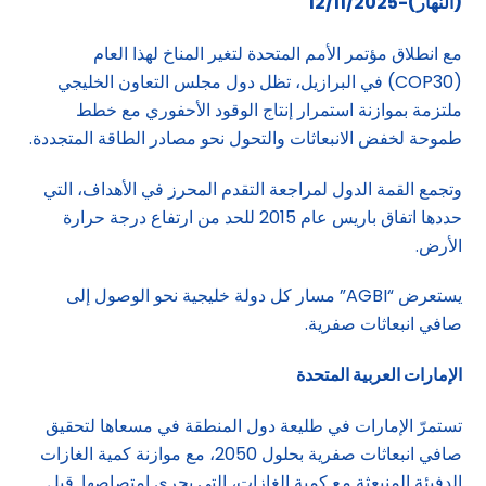
(ال
نهار)-12/11/2025
مع انطلاق مؤتمر الأمم المتحدة لتغير المناخ لهذا العام
(COP30) في البرازيل، تظل دول مجلس التعاون الخليجي
ملتزمة بموازنة استمرار إنتاج الوقود الأحفوري مع خطط
طموحة لخفض الانبعاثات والتحول نحو مصادر الطاقة المتجددة.
وتجمع القمة الدول لمراجعة التقدم المحرز في الأهداف، التي
حددها اتفاق باريس عام 2015 للحد من ارتفاع درجة حرارة
الأرض.
يستعرض “AGBI” مسار كل دولة خليجية نحو الوصول إلى
صافي انبعاثات صفرية.
الإمارات العربية المتحدة
تستمرّ الإمارات في طليعة دول المنطقة في مسعاها لتحقيق
صافي انبعاثات صفرية بحلول 2050، مع موازنة كمية الغازات
الدفيئة المنبعثة مع كمية الغازات، التي يجري امتصاصها. قبل