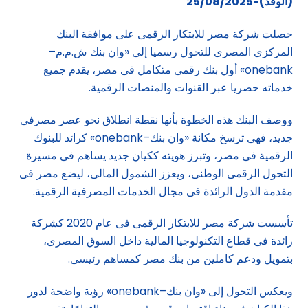
(الوفد)-25/08/2025
حصلت شركة مصر للابتكار الرقمى على موافقة البنك
المركزى المصرى للتحول رسميا إلى «وان بنك ش.م.م–
onebank» أول بنك رقمى متكامل فى مصر، يقدم جميع
خدماته حصريا عبر القنوات والمنصات الرقمية.
ووصف البنك هذه الخطوة بأنها نقطة انطلاق نحو عصر مصرفى
جديد، فهى ترسخ مكانة «وان بنك–onebank» كرائد للبنوك
الرقمية فى مصر، وتبرز هويته ككيان جديد يساهم فى مسيرة
التحول الرقمى الوطنى، ويعزز الشمول المالى، ليضع مصر فى
مقدمة الدول الرائدة فى مجال الخدمات المصرفية الرقمية.
تأسست شركة مصر للابتكار الرقمى فى عام 2020 كشركة
رائدة فى قطاع التكنولوجيا المالية داخل السوق المصرى،
بتمويل ودعم كاملين من بنك مصر كمساهم رئيسى.
ويعكس التحول إلى «وان بنك–onebank» رؤية واضحة لدور