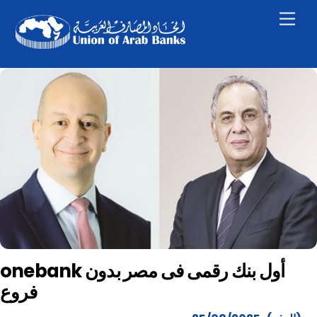
Skip
Men
to
content
onebank أول ﺑﻨﻚ رﻗﻤﻰ ﻓﻰ ﻣﺼﺮ ﺑﺪون
ﻓﺮوع