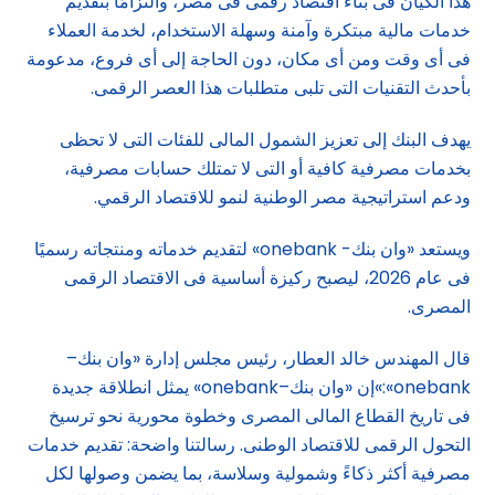
هذا الكيان فى بناء اقتصاد رقمى فى مصر، والتزامًا بتقديم
خدمات مالية مبتكرة وآمنة وسهلة الاستخدام، لخدمة العملاء
فى أى وقت ومن أى مكان، دون الحاجة إلى أى فروع، مدعومة
بأحدث التقنيات التى تلبى متطلبات هذا العصر الرقمى.
يهدف البنك إلى تعزيز الشمول المالى للفئات التى لا تحظى
بخدمات مصرفية كافية أو التى لا تمتلك حسابات مصرفية،
ودعم استراتيجية مصر الوطنية لنمو للاقتصاد الرقمي.
ويستعد «وان بنك- onebank» لتقديم خدماته ومنتجاته رسميًا
فى عام 2026، ليصبح ركيزة أساسية فى الاقتصاد الرقمى
المصرى.
قال المهندس خالد العطار، رئيس مجلس إدارة «وان بنك–
onebank»:»إن «وان بنك–onebank» يمثل انطلاقة جديدة
فى تاريخ القطاع المالى المصرى وخطوة محورية نحو ترسيخ
التحول الرقمى للاقتصاد الوطنى. رسالتنا واضحة: تقديم خدمات
مصرفية أكثر ذكاءً وشمولية وسلاسة، بما يضمن وصولها لكل