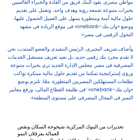
مواطن مصرى. يقود البنك فريق من القادة والخبراء العالميين
بخبرات متنوعة تجمعه رؤية وهدف واحد، وتعمل على تقديم
حلول مالية آمنة ومتطورة يسهل على العميل الحصول عليها،
ووضع «وان بنك–onebank» فى موقع الريادة فى مشهد
التحول الرقمى فى مصر».
وأضاف شريف البحيرى، الرئيس التنفيذى والعضو المنتدب: نحن
لا نقدم مجرد بنك رقمى جديد، بل نعيد تعريف مستقبل الخدمات
المصرفية فى مصر. مجلس الإدارة الجديد ثرى بخبرات متنوعة
ورؤى إستراتيجية تمكننا من تقديم حلول مالية مبتكرة تواكب
تطلعات المستهلكين المصريين المتطورة. معًا، نلتزم بوضع
«وان بنك–onebank» ‘فى طليعة القطاع المالى، ورفع معايير
التميز فى المجال المصرفى على مستوى المنطقة».
تحذيرات من البنوك المركزية: شيخوخة السكان ونقص
العمالة يعرقلان النمو