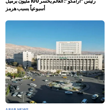
رئيس “أرامكو”: العالم يخسر 100 مليون برميل
أسبوعياً بسبب هرمز
ARAB NEWS