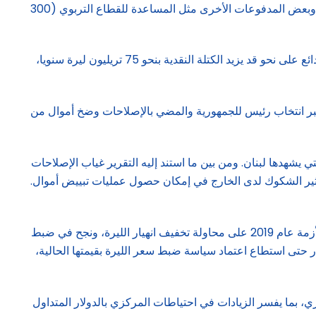
الصرف إلى ما دون 70 ألف ليرة، لو أنه لا يعمد إلى شراء الدولار من السوق لزوم رواتب القطاع العام (أكثر من 110 مليون دولار شهريا) وبعض المدفوعات الأخرى مثل المساعدة للقطاع التربوي (300
ولا تخفي المصادر أن ثمة نقطة وحيدة يمكن أن تؤثر على سعر الصرف وتجعل توقعات S&P منطقية، تتعلق بما يحكى عن خطة لليلرة الودائع على نحو قد يزيد الكتلة النقدية بنحو 75 تريليون ليرة سنويا،
عبر انتخاب رئيس للجمهورية والمضي بالإصلاحات وضخ أموال من
 يشهدها لبنان. ومن بين ما استند إليه التقرير غياب الإصلاحات
يثير الشكوك لدى الخارج في إمكان حصول عمليات تبييض أموال.
أما بالنسبة إلى ما توقعه التقرير من انخفاض في قيمة الليرة اللبنانية، فيوضح جباعي أن “المصرف المركزي عمل بطرق عدة منذ بداية الأزمة عام 2019 على محاولة تخفيف انهيار الليرة، ونجح في ضبط
 حتى استطاع اعتماد سياسة ضبط سعر الليرة بقيمتها الحالية،
ي، بما يفسر الزيادات في احتياطات المركزي بالدولار المتداول