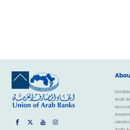
Abou
Back
To
Top
Establi
Arab B
accorda
Assembl
Facebook
Twitter
YouTube
Instagram
Lebano
Arab A