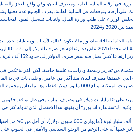
ن التوقعات التشاؤمية التي أتى بها تقرير S&P، لها ما يبررها في أرقام المالية العامة ومصرف لبنان، 
ك على أرقام وتوقعات في المالية العامة، يعرف الجميع عدم دقتها وشفا
 الوزراء على طلب وزارة المال، ولغايات تسجيل القيود المحاسبية لعم
2 و2024.
ة الحقيقية للاقتصاد، وربما لا تكون كذلك، لأسباب ومعطيات عدة. بيد 
ستمدة من تقارير رسمية ودراسات علمية خاصة، لكن الغرابة تكمن في إغف
للسيولة التي اعتمدها مصرف لبنان منذ أكثر من عامين. وعليه، بات في يد 
السيولة بالليرة اللبنانية في السوق كاملة.
أمام هزالة رقم الـ 600 مليون دولار نسبيا، ووجود احتياط دولاري يزيد على 10 مليارات دولار 
يف لـ”ستاندارد آند بورز” أن يفوتها هذا الاحتمال الذي تناوله كثر في ا
ادر عينها أنه على الرغم من الوضع السياسي والأمني في الجنوب ع