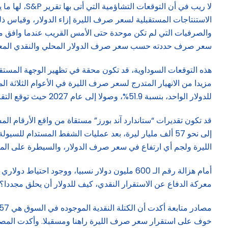
لا ريب في أ
الاستنتاجات المستقبلية لسعر صرف الليرة إزاء الدولار، وقياس ذل
والصرفيات التي لم تكن موحدة حتى الأمس القريب عندما وافق مجلس
سعر صرف حددته حسب سعر صرف الدولار المحلي والنقدي المعتمد بين 020
هذه التوقعات السوداوية، قد تكون محقة في تظهير الوجهة المستقبلي
للدولار الواحد، بنسبة 51.9%، وصولا إلى عام 2027 حيث توقع التقرير ارتفاعا كبيراً يصل فيه سعر صرف الدولار إلى حدود 152 ألف ليرة بزيادة 69.8%.
قد تكون تقديرات “ستاندارد آند بورز” مستقاة من واقع الأرقام الم
إلى نحو 57 ألف مليار ليرة، بعد عمليات الشفط المستدام 
الليرة ولجم أي ارتفاع في سعر صرف الدولار، والسيطرة على المضاربات الممكنة بمبلغ 600 مليون دولار فقط، وهو ما يعادل مجموع 
معركة الدفاع عن الاستقرار النقدي، كيف للدولار أن يحلق مجددا؟ وك
خوف على استقرار سعر صرف الليرة راهنا ومسقبلا. وأكدت المص