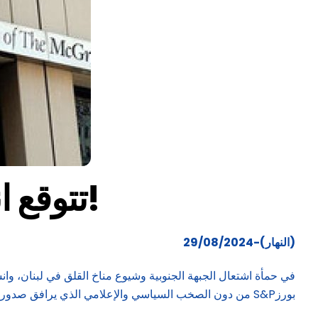
“S&P” تتوقع انهيار الليرة والأرقام تؤكد العكس… إلا إذا!
(النهار)-29/08/2024
في حمأة اشتعال الجبهة الجنوبية وشيوع مناخ القلق في لبنان، وان
بورزS&P من دون الصخب السياسي والإعلامي الذي يرافق صدوره عادة، خصوصا أنه أثقل بتوقعاته الاقتصاد والليرة اللبنانية بمزيد من السلبية وعدم الاستقرار مستقبلا.