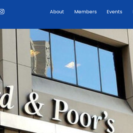
ouTube
Instagram
About
Members
Events