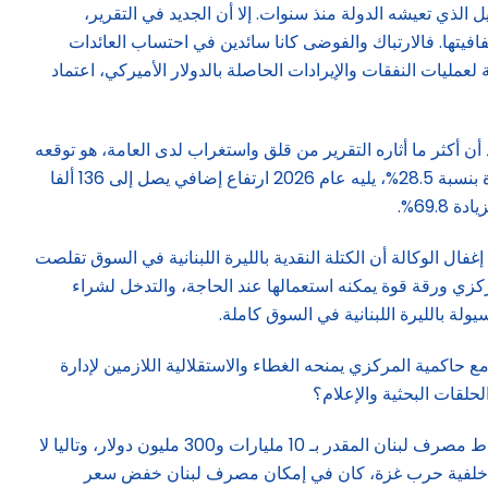
وفي واقع العجز والتعطيل الذي تعيشه الدولة منذ سنوات. إلا أن الجديد في التقرير،
فيتها. فالارتباك والفوضى كانا سائدين في احتساب العائدات
ليات النفقات والإيرادات الحاصلة بالدولار الأميركي، اعتماد
أن أكثر ما أثاره التقرير من قلق واستغراب لدى العامة، هو توقعه
مزيدا من الانهيار المتدرج لسعر صرف الليرة في الأعوام الثلاثة المقبلة، محددا 2025 عام بدء ارتفاع سعر صرف الدولار إلى 115.000 ليرة بنسبة 28.5%، يليه عام 2026 ارتفاع إضافي يصل إلى 136 ألفا
ال الوكالة أن الكتلة النقدية بالليرة اللبنانية في السوق تقلصت
المركزي ورقة قوة يمكنه استعمالها عند الحاجة، والتدخل لشراء
في مصرف لبنان، وفي ظل توافق حكومي مع حاكمية المركزي يمنحه الغطاء والاستقلالية اللازمين لإدارة
لحلقات البحثية والإعلام؟
مصادر متابعة أكدت أن الكتلة النقدية الموجوده في السوق هي 57 ألف مليار ليرة (ما يوازي 600 مليون دولار)، أي أقل من 6% من احتياط مصرف لبنان المقدر بـ 10 مليارات و300 مليون دولار، وتاليا لا
لى خلفية حرب غزة، كان في إمكان مصرف لبنان خفض سعر