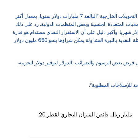
وإذ يعتبر أن هذه السياسة نجحت وترجمت استقرارا في سعر الصرف لأكثر من عام ونصف عام، يعيد جباعي توافر الدولار في السوق إلى التحويلات الخارجية “البالغة 7 مليارات دولار سنويا، بمعدل أكثر
بالإضافة إلى الدولارات المتأتية من الجمعيات المتعددة الجنسية وبعض المنظمات الدولية. زد على ذلك
ف لبنان وخصوصا حيال دولرة الرواتب بمعدل 120 مليون دولار شهريا، والتعاميم التي تضخ نحو 100 مليون دولار شهريا. وأكبر دليل على أن الاستقرار النقدي مستدام هو قدرة
مصرف لبنان على جمع ملياري دولار في سنة واحدة حتى وصلت موجوداته الخارجية إلى نحو 10.5 مليار دولار حاليا، في حين أن حجم الكتلة النقدية بالليرة المتداولة يمكن شراؤها بنحو 650 مليون دولار
 فرض بعض الرسوم والضرائب بالدولار لتوفير دولار للخزينة،
ة للإصلاحات المطلوبة”.
20 مليار ريال فائض الميزان التجاري لقطر