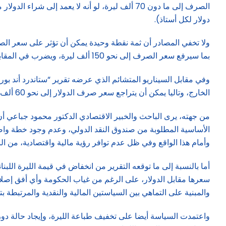
دولار لكل أستاذ).
بما سيرفع سعر الصرف إلى نحو 150 ألف ليرة، ويضرب في المقابل القدرة الشرائية للمواطنين الذين يقبضون بالليرة اللبنانية.
وفي مقابل السيناريو المتشائم الذي عرضه تقرير “ستاندرد أند ب
الخارج، وتاليا يمكن أن يتراجع سعر صرف الدولار إلى نحو 60 ألف ليرة.
من جهته، يرى الباحث والخبير الاقتصادي الدكتور محمود جباعي أن ا
الأساسية المطلوبة من صندوق النقد الدولي، وعدم وجود خطة واض
وأمام هذا الواقع وفي ظل عدم توافر رؤية مالية واقتصادية، من الب
سعرها مقابل الدولار، على الرغم من غياب الحكومة وأي أفق إصلا
والمبنية على التماهي بين السياستين المالية والنقدية والمرتبطة بتر
واعتمدت السياسة أيضا على تخفيف طباعة الليرة، وإيجاد حالة دورا