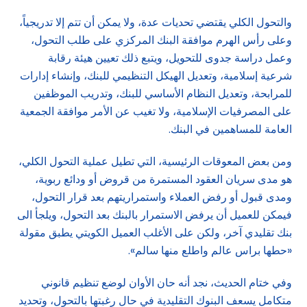
والتحول الكلي يقتضي تحديات عدة، ولا يمكن أن تتم إلا تدريجياً،
وعلى رأس الهرم موافقة البنك المركزي على طلب التحول،
وعمل دراسة جدوى للتحويل، ويتبع ذلك تعيين هيئة رقابة
شرعية إسلامية، وتعديل الهيكل التنظيمي للبنك، وإنشاء إدارات
للمرابحة، وتعديل النظام الأساسي للبنك، وتدريب الموظفين
على المصرفيات الإسلامية، ولا تغيب عن الأمر موافقة الجمعية
العامة للمساهمين في البنك.
ومن بعض المعوقات الرئيسية، التي تطيل عملية التحول الكلي،
هو مدى سريان العقود المستمرة من قروض أو ودائع ربوية،
ومدى قبول أو رفض العملاء واستمراريتهم بعد قرار التحول،
فيمكن للعميل أن يرفض الاستمرار بالبنك بعد التحول، ويلجأ الى
بنك تقليدي آخر، ولكن على الأغلب العميل الكويتي يطبق مقولة
«حطها براس عالم واطلع منها سالم».
وفي ختام الحديث، نجد أنه حان الأوان لوضع تنظيم قانوني
متكامل يسعف البنوك التقليدية في حال رغبتها بالتحول، وتحديد