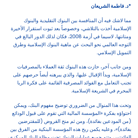
*د. فاطمة الشريعان
مما لاشك فيه أن المنافسة بين البنوك التقليدية والبنوك
الإسلامية أخذت بالتلاشي، وخصوصاً بعد ثبوت استقرار الأخيرة
ومتانتها، لاسيما في أزمة 2008، فكان لذلك الدور البالغ في
التوجه العالمي نحو البحث عن ماهية البنوك الإسلامية وطرق
التمويل الإسلامي.
ومن جانب آخر، حازت هذه البنوك ثقة العملاء بالمصرفيات
الإسلامية، وبدأ الإقبال عليها، والذي يبرهنه أيضاً حرصهم على
تجنب التعامل مع الفوائد المصرفية القائمة على فكرة الربا
المحرم في الشريعة الإسلامية.
وتحت هذا المنوال من الضروري توضيح مفهوم البنك، ويمكن
احتواؤه بفكرة «المؤسسة المالية التي تقوم على قبول الودائع
(من المودعين بفائدة)، ومن ثم منح القروض (للمقترضين
بفائدة)»، وعليه يكمن ربح هذه المؤسسة البنكية من الفرق بين
الفائدتين، وتتم جميع عمليات البنوك تحت مظلة البنك المركزي،