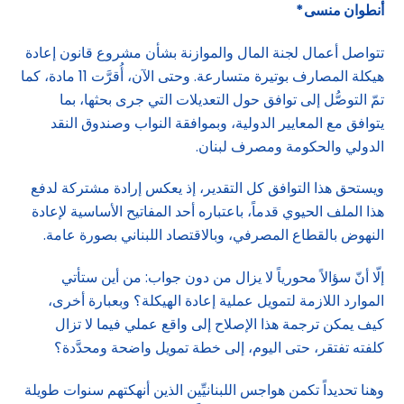
أنطوان منسى*
تتواصل أعمال لجنة المال والموازنة بشأن مشروع قانون إعادة
هيكلة المصارف بوتيرة متسارعة. وحتى الآن، أُقرَّت 11 مادة، كما
تمّ التوصُّل إلى توافق حول التعديلات التي جرى بحثها، بما
يتوافق مع المعايير الدولية، وبموافقة النواب وصندوق النقد
الدولي والحكومة ومصرف لبنان.
ويستحق هذا التوافق كل التقدير، إذ يعكس إرادة مشتركة لدفع
هذا الملف الحيوي قدماً، باعتباره أحد المفاتيح الأساسية لإعادة
النهوض بالقطاع المصرفي، وبالاقتصاد اللبناني بصورة عامة.
إلّا أنّ سؤالاً محورياً لا يزال من دون جواب: من أين ستأتي
الموارد اللازمة لتمويل عملية إعادة الهيكلة؟ وبعبارة أخرى،
كيف يمكن ترجمة هذا الإصلاح إلى واقع عملي فيما لا تزال
كلفته تفتقر، حتى اليوم، إلى خطة تمويل واضحة ومحدَّدة؟
وهنا تحديداً تكمن هواجس اللبنانيِّين الذين أنهكتهم سنوات طويلة