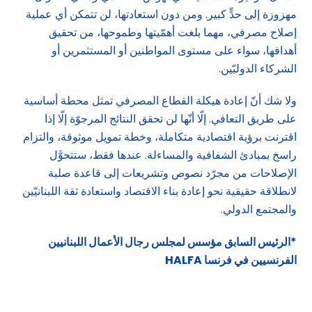
مهزوزة إلى حدٍّ كبير. ومن دون استعادتها، لن تتمكن أي عملية
إصلاح مصرفي، مهما بلغت أهمّيتها وطموحها، من تحقيق
أهدافها، سواء على مستوى المواطنين أو المستثمرين أو
الشركاء الدوليّين.
ولا شك أنّ إعادة هيكلة القطاع المصرفي تمثل محطة أساسية
على طريق التعافي. إلّا أنّها لن تحقق النتائج المرجوّة إلّا إذا
اقترنت برؤية اقتصادية متكاملة، وخطة تمويل موثوقة، والتزام
راسخ بمبادئ الشفافية والمساءلة. عندها فقط، ستتحوَّل
الإصلاحات من مجرّد نصوص وتشريعات إلى قاعدة صلبة
لانطلاقة حقيقية نحو إعادة بناء الاقتصاد واستعادة ثقة اللبنانيّين
والمجتمع الدولي.
*الرئيس السابق مؤسس لمجلس رجال الأعمال اللبنانيين
الفرنسيين في فرنسا
HALFA