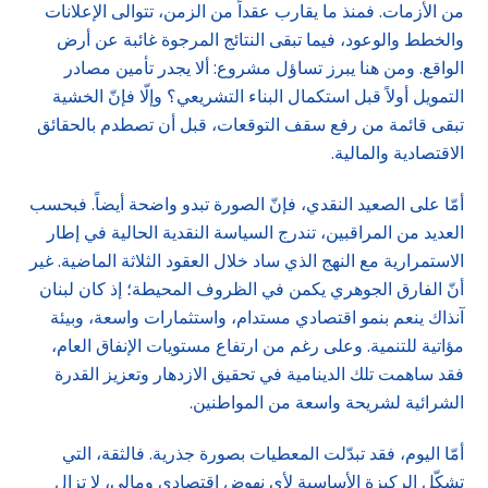
من الأزمات. فمنذ ما يقارب عقداً من الزمن، تتوالى الإعلانات
والخطط والوعود، فيما تبقى النتائج المرجوة غائبة عن أرض
الواقع. ومن هنا يبرز تساؤل مشروع: ألا يجدر تأمين مصادر
التمويل أولاً قبل استكمال البناء التشريعي؟ وإلّا فإنّ الخشية
تبقى قائمة من رفع سقف التوقعات، قبل أن تصطدم بالحقائق
الاقتصادية والمالية.
أمّا على الصعيد النقدي، فإنّ الصورة تبدو واضحة أيضاً. فبحسب
العديد من المراقبين، تندرج السياسة النقدية الحالية في إطار
الاستمرارية مع النهج الذي ساد خلال العقود الثلاثة الماضية. غير
أنّ الفارق الجوهري يكمن في الظروف المحيطة؛ إذ كان لبنان
آنذاك ينعم بنمو اقتصادي مستدام، واستثمارات واسعة، وبيئة
مؤاتية للتنمية. وعلى رغم من ارتفاع مستويات الإنفاق العام،
فقد ساهمت تلك الدينامية في تحقيق الازدهار وتعزيز القدرة
الشرائية لشريحة واسعة من المواطنين.
أمّا اليوم، فقد تبدّلت المعطيات بصورة جذرية. فالثقة، التي
تشكّل الركيزة الأساسية لأي نهوض اقتصادي ومالي، لا تزال