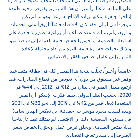
التصديرية فرصة للتوسع، لأن المنتجات المحلية تصبح أكثر قدرة
على المنافسة عالمياً. غير أن هذا السيناريو يفترض وجود قاعدة
إنتاجية جاهزة يمكنها زيادة الإنتاج بسرعة. وهو ما لم يكن
موجوداً في لبنان. فقد كان الاقتصاد قائماً تاريخياً على الخدمات
والريع، ولم يمتلك قاعدة صناعية أو زراعية تصديرية قادرة على
استيعاب الصدمة أو تحويل انخفاض قيمة العملة إلى فرصة نمو.
ولذلك تحولت خسارة قيمة الليرة من أداة محتملة لإعادة
التوازن إلى عامل إضافي للفقر والانكماش.
خامساً وأخيراً، تجلّت نتيجة هذا المسار كله في بطالة متصاعدة
وفقر غير مسبوق من دون أي تعويض من قطاع الصادرات. فقد
ارتفع معدل الفقر في لبنان من 12% في 2012 إلى 44% في
2020، بحسب البنك الدولي، بينما قدّرت الإسكوا أن الفقر
المتعدد الأبعاد قفز من 42% في 2019 إلى نحو 82% في 2021.
وهذه ليست مجرد مؤشرات إحصائية، بل تعكس انهياراً شاملاً
في مستوى المعيشة. ذلك أن الاقتصاد لم يمتلك قطاعاً إنتاجياً
بديلاً يمتص الصدمة، ويخلق فرص عمل، ويحوّل انخفاض سعر
الصرف إلى مسار تعافٍ اقتصادي.