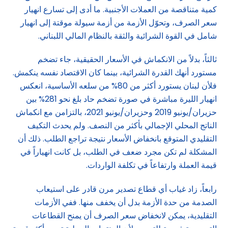
كمية متناقصة من العملات الأجنبية. ما أدى إلى تسارع انهيار
سعر الصرف، وتحوّل الأزمة من أزمة سيولة موقتة إلى انهيار
شامل في القوة الشرائية والثقة بالنظام المالي اللبناني.
ثالثاً، بدلاً من الانكماش في الأسعار الحقيقية، جاء تضخم
مستورد أنهك القدرة الشرائية، بينما كان الاقتصاد نفسه ينكمش.
فلأن لبنان يستورد أكثر من 80% من سلعه الأساسية، انعكس
انهيار الليرة مباشرة في صورة تضخم حاد بلغ نحو 281% بين
حزيران/يونيو 2019 وحزيران/يونيو 2021، بالتزامن مع انكماش
الناتج المحلي الإجمالي بأكثر من النصف. ولم يحدث التكيف
التقليدي المتوقع بانخفاض الأسعار نتيجة تراجع الطلب. ذلك أن
المشكلة لم تكن مجرد ضعف في الطلب، بل كانت انهياراً في
قيمة العملة وارتفاعاً في تكلفة الواردات.
رابعاً، زاد غياب أي قطاع تصدير مرن قادر على استيعاب
الصدمة من حدة الأزمة بدل أن يخفف منها. ففي الأزمات
التقليدية، يمكن لانخفاض سعر الصرف أن يمنح القطاعات