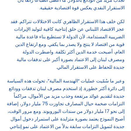
لجذب مزيد من الودائع بالدولار. ما أعطى انطباعاً زائفاً بأن
الاستقرار النقدي يعكس قوة اقتصادية حقيقية.
لكن خلف هذا الاستقرار الظاهري كانت الاختلالات تتراكم. فقد
عجز الاقتصاد اللبناني عن خلق إنتاجية كافية لتوليد الإيرادات
الضريبية المستدامة، لأن الدولة لا تستطيع بناء قاعدة مالية
قوية من اقتصاد لا ينتج ولا يصدر بما يكفي. ومع ارتفاع الدين
العام، أصبحت خدمة الدين أكثر تكلفة. واضطرت الدولة
ومصرف لبنان إلى الاعتماد بصورة أكبر على تدفقات مالية
جديدة للحفاظ على الاستقرار المالي.
وعبر ما سُمّيت عمليات “الهندسة المالية”، تحولت هذه السياسة
إلى دائرة أكثر خطورة. إذ استخدم مصرف لبنان تدفقات وودائع
جديدة لتقديم عوائد مرتفعة وجذب مزيد من الأموال، مراكماً
التزامات ضخمة حيال المصارف تجاوزت 75 مليار دولار، إضافة
إلى نحو 17 مليار دولار من سندات اليوروبوند. ومع مرور الوقت،
أصبح النموذج يعتمد بصورة متزايدة على استمرار دخول أموال
جديدة لتمويل التزامات سابقة بدلاً من الاعتماد على نمو إنتاجي