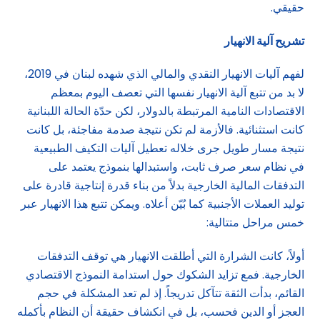
حقيقي.
تشريح آلية الانهيار
لفهم آليات الانهيار النقدي والمالي الذي شهده لبنان في 2019،
لا بد من تتبع آلية الانهيار نفسها التي تعصف اليوم بمعظم
الاقتصادات النامية المرتبطة بالدولار، لكن حدّة الحالة اللبنانية
كانت استثنائية. فالأزمة لم تكن نتيجة صدمة مفاجئة، بل كانت
نتيجة مسار طويل جرى خلاله تعطيل آليات التكيف الطبيعية
في نظام سعر صرف ثابت، واستبدالها بنموذج يعتمد على
التدفقات المالية الخارجية بدلاً من بناء قدرة إنتاجية قادرة على
توليد العملات الأجنبية كما بُيّن أعلاه. ويمكن تتبع هذا الانهيار عبر
خمس مراحل متتالية:
أولاً، كانت الشرارة التي أطلقت الانهيار هي توقف التدفقات
الخارجية. فمع تزايد الشكوك حول استدامة النموذج الاقتصادي
القائم، بدأت الثقة تتآكل تدريجاً. إذ لم تعد المشكلة في حجم
العجز أو الدين فحسب، بل في انكشاف حقيقة أن النظام بأكمله