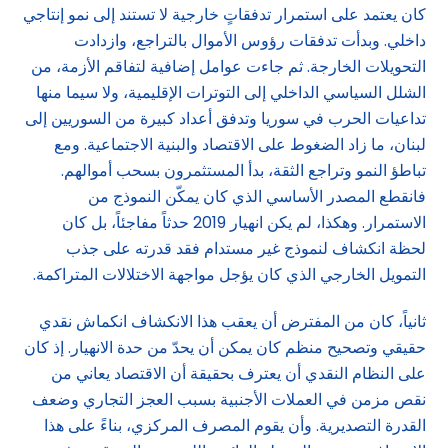
كان يعتمد على استمرار تدفقاتٍ خارجية لا تستند إلى نمو إنتاجي
داخلي. وبدأت تدفقات رؤوس الأموال بالتراجع، وازدادت
التحويلات الخارجة. ثم جاءت عوامل إضافية لتفاقم الأزمة، من
الشلل السياسي الداخلي إلى التوترات الإقليمية، ولا سيما منها
تداعيات الحرب في سوريا وتدفق أعداد كبيرة من السوريين إلى
لبنان، ما زاد الضغوط على الاقتصاد والبنية الاجتماعية. ومع
تباطؤ النمو وتراجع الثقة، بدأ المستثمرون بسحب أموالهم.
فانقطع المصدر الأساسي الذي كان يمكّن النموذج من
الاستمرار. وهكذا، لم يكن انهيار 2019 حدثاً مفاجئاً، بل كان
لحظة انكشاف لنموذج غير مستدام فقد قدرته على جذب
التمويل الخارجي الذي كان يؤجل مواجهة الاختلالات المتراكمة.
ثانياً، كان من المفترض أن يعقب هذا الانكشاف انكماش نقدي
حقيقي وتصحيح منظم كان يمكن أن يحدّ من حدة الانهيار. إذ كان
على النظام النقدي أن يعترف بحقيقة أن الاقتصاد يعاني من
نقص مزمن في العملات الأجنبية بسبب العجز التجاري وضعف
القدرة التصديرية. وأن يقوم المصرف المركزي، بناءً على هذا