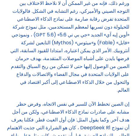
ورغم ذلك، فإنه من غير الممكن أن لا نلاحظ الاختلاف بين
التوجه الصيني والأميركي، رغم التشابه في الشكل. فالولايات
المتحدة تفرض رقابة صارمة على نماذج الذكاء الاصطناعي
للحيلولة دون تسربها لمعظم المستخدمين، مثل نموذج شركة
«أوبن إيه آي» الجديد «جي بي تي 5.6» (GPT 5.6) ، ونموذجي
«فابل» (Fable) و»ميثوس» (Mythos) التابعين لشركة
أنثروبيك. الأمر الذي يمكن اعتباره، امتدادا للقيود السابقة، التي
فرضها بايدن على أشباه الموصلات المتقدمة، بهدف حرمان
الصين من الوصول إليها حتى لا تتمكن من ربح السباق والتقدم
على الولايات المتحدة في مجال الفضاء والاتصالات والدفاع
والتحول من خلال الذكاء الاصطناعي إلى أكبر اقتصاد في
العالم.
إن الصين تخطط الآن للسير في نفس الاتجاه، وفرض حظر
مشابه على صادرات نماذج الذكاء الاصطناعي، ولكن من أجل
هدف آخر. وكما يقول المثل: فإن أول الغيث قطر. فكلنا يعرف
أن نموذج DeepSeek R1 ، كان هو الشرارة التي جذبت الاهتمام
العالمي للنماذج الصينية، قبل أن تقدم شركات مثل «علي بابا»