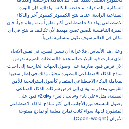
فالنموذج الصيني يعتمد على اليد العاملة الرخيصة والكثافة
السكانية والصادرات منخفضة التكلفة. ولذلك، فإن الثورة
الصناعية الرابعة، عندما ينتج الكمبيوتر كمبيوتر آخر والذكاء
الاصطناعي يولد ذكاء اصطناعي أكثر تطوراً منه، وهلم جراً، فإن
الميزة التنافسية للصين تصبح مهددة. لأن تكاليف ما ينتج في أي
مكان في العالم سوف تكون متساوية تقريباًً.
وعلى هذا الأساس، فلا غرابة أن تسير الصين، في نفس الاتجاه
الذي سارت فيه الولايات المتحدة. فالسلطات الصينية تدرس
الآن فرض قيود صارمة على وصول الجهات الخارجية إلى أحدث
نماذج الذكاء الاصطناعي المطورة محليًا، وذلك في إطار سعيها
لمعاملة الذكاء الاصطناعي المتقدم كأصول استراتيجية للأمن
القومي. وهذا ربما يؤدي إلى فرض شركات الذكاء الصناعي
الصينية، مثل «علي بابا» و»بايت دانس» و»Z.ai» قيود على
وصول المستخدمين الأجانب إلى أكثر نماذج الذكاء الاصطناعي
المتطورة لديها، سواء كانت نماذج مغلقة أو نماذج مفتوحة
الأوزان (Open-weight).