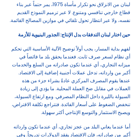
لبنان من الانزلاق نحو تكرار مأساة 1975، يمر حتماً عبر بناء
قطاع خارجي تنافسي ومتنوع. لا عبر ترميم النموذج القديم
نفسه، ولا عبر انتظار تحول تلقائي في موازين المصالح القائمة.
حين اختار لبنان التدفقات بدل الإنتاج: الجذور البنيوية للأزمة
لفهم بداية المسار، يجب أولاً توضيح الآلية الأساسية التي تحكم
أي نظام لسعر صرف ثابت. فعندما يحقق بلد ما فائضاً في
ميزانه التجاري، أي عندما تكون صادراته من السلع والخدمات
أكبر من وارداته، تدخل عملات أجنبية إضافية إلى الاقتصاد.
عندها يقوم المصرف المركزي عادةً بشراء جزء من هذه
العملات في مقابل ضخ العملة المحلية. ما يؤدي إلى زيادة
السيولة بالليرة داخل النظام المصرفي. ومع ارتفاع السيولة،
تنخفض الضغوط على أسعار الفائدة. فتتراجع تكلفة الاقتراض،
ويصبح الاستثمار والتوسع الإنتاجي أكثر سهولة.
أما عندما يعاني البلد من عجز تجاري، أي عندما تكون وارداته
أكبر من صادراته، فإن الاقتصاد يفقد الدولارات تدريجاً. وفي