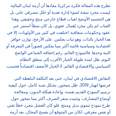
تطرح هذه المقالة فكرة مركزيةً مفادها أن أزمة لبنان المالية
ليست مجرد نتيجة لسوء إدارة نقدية أو خلل مصرفي عابر، بل
هي التجسيد الأوضح لغياب قطاع خارجي منتج وحقيقي. وهذا
الغياب لم يكن مجرد إهمال عفوي، بل كان نمطاً استمر عبر
عقود وحكومات متعاقبة. اختلفت في كثير من الأولويات، إلا في
هذا الخيار بالذات. وهو ثبات يعكس، على الأرجح، توازن حوافز
اقتصادية وسياسية قائمة أكثر مما يعكس قصوراً في المعرفة أو
النية وحدها. فالنموذج القائم، رغم إخفاقه الجماعي الواضح
اليوم، ظل لمدة طويلة الخيار الأقرب إلى منطق النظام
السياسي والاقتصادي القائم، لا الخيار الأضعف اقتصادياً فحسب.
النقاش الاقتصادي في لبنان، حتى بعد التكلفة الباهظة التي
فرضها انهيار 2019، ظل يتمحور، بشكل شبه كامل، حول كيفية
ترميم النموذج القديم نفسه، وإعادة هيكلة الديون، ومعالجة
أوضاع المصارف، وتثبيت سعر الصرف. أكثر مما تمحور حول
طرح نموذج تنموي بديل ومنتج. فلو كان الفشل مجرد خطأ تقني
أو نقص معرفي، لكان من المتوقع أن يفسح المجال، بعد أزمة