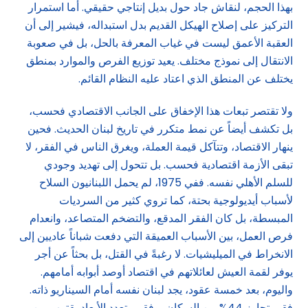
بهذا الحجم، لنقاش جاد حول بديل إنتاجي حقيقي. أما استمرار
التركيز على إصلاح الهيكل القديم بدل استبداله، فيشير إلى أن
العقبة الأعمق ليست في غياب المعرفة بالحل، بل في صعوبة
الانتقال إلى نموذج مختلف. يعيد توزيع الفرص والموارد بمنطق
يختلف عن المنطق الذي اعتاد عليه النظام القائم.
ولا تقتصر تبعات هذا الإخفاق على الجانب الاقتصادي فحسب،
بل تكشف أيضاً عن نمط متكرر في تاريخ لبنان الحديث. فحين
ينهار الاقتصاد، وتتآكل قيمة العملة، ويغرق الناس في الفقر، لا
تبقى الأزمة اقتصادية فحسب. بل تتحول إلى تهديد وجودي
للسلم الأهلي نفسه. ففي 1975، لم يحمل اللبنانيون السلاح
لأسباب أيديولوجية بحتة، كما تروي كثير من السرديات
المبسطة، بل كان الفقر المدقع، والتضخم المتصاعد، وانعدام
فرص العمل، بين الأسباب العميقة التي دفعت شباناً عاديين إلى
الانخراط في الميليشيات. لا رغبةً في القتل، بل بحثاً عن أجر
يوفر لقمة العيش لعائلاتهم في اقتصاد أوصد أبوابه أمامهم.
واليوم، بعد خمسة عقود، يجد لبنان نفسه أمام السيناريو ذاته.
فقر يتجاوز 44% من السكان، وفقر متعدد الأبعاد يقترب من