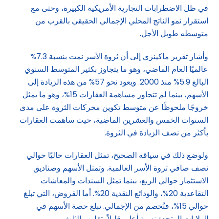
في ظل الاضطرابات التجارية الأمريكية الكبيرة، وحتى مع
استقرار نمو الناتج المحلي الإجمالي الحقيقي بالقرب من
متوسطه طويل الأجل.
وأشار تقرير ماكينزي إلى أن ثروة الأسر نمت بنسبة 7.3%
عالميًا العام الماضي، وهو ما يتجاوز بكثير المتوسط السنوي
البالغ 5.9% منذ 2000. ويعود نحو 57% من هذه الزيادة إلى
الأسهم، بينما لم تتجاوز مساهمة العقارات 15%، وهو ما يمثل
خروجًا ملحوظًا عن متوسط تكوين محركات الثروة على مدى
السنوات الخمس والعشرين الماضية، حيث ساهمت العقارات
بأكثر من نصف الزيادة في الثروة.
ولوضع ذلك في سياقه الصحيح، تمثل العقارات حاليًا حوالي
نصف صافي ثروة الأسر العالمية. وتمثل الأسهم وصناديق
الاستثمار حوالي الربع، بينما تمثل السندات والمعاشات
التقاعدية 20%، والودائع النقدية 20%. أما القروض، التي تبلغ
حوالي 15%، فتُخصم من الإجمالي. تبلغ حصة الأسهم في
الولايات المتحدة نسبة أعلى قليلاً، تقارب الثلث.