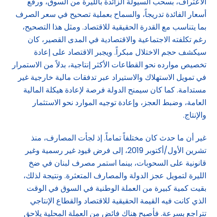
الاعتراف، بسحب السيولة الزائدة بالليرة من السوق، ورفع
أسعار الفائدة تدريجاً، والسماح بعملية تصحيح في سعر الصرف
بما يتناسب مع القدرة الحقيقية للاقتصاد. ومثل هذا التصحيح،
رغم تكلفته الاجتماعية والاقتصادية في المدى القصير، كان
سيكشف حجم الاختلال مبكراً. ويجبر الاقتصاد على إعادة
تخصيص موارده نحو القطاعات الأكثر إنتاجية، بدلاً من الاستمرار
في تمويل الاستهلاك والاستيراد عبر تدفقات مالية خارجية غير
مستدامة. كما كان سيمنح الدولة فرصة لإعادة هيكلة المالية
العامة، وضبط العجز، وإعادة توجيه الموارد نحو الاستثمار
والإنتاج.
غير أن ما حدث كان مختلفاً تماماً. إذ لجأت المصارف، منذ
تشرين الأول/أكتوبر 2019، إلى فرض قيود غير رسمية وغير
قانونية على السحوبات، بينما استمر مصرف لبنان في ضخ
الليرة لتمويل عجز الدولة والمصارف المتعثرة. ونتيجة لذلك،
بقيت كمية كبيرة من العملة الوطنية في السوق في الوقت
الذي كانت فيه القيمة الحقيقية للاقتصاد والقطاع الإنتاجي
تتراجع بسرعة. فأصبح هناك فائض من العملة المحلية يلاحق