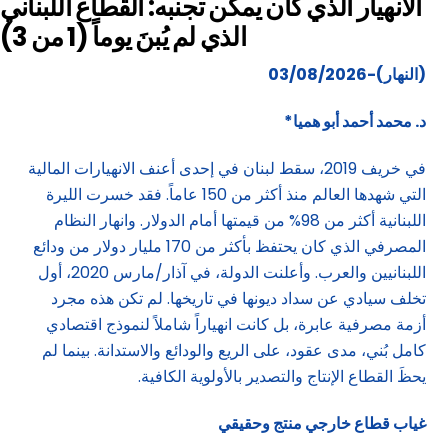
الانهيار الذي كان يمكن تجنبه: القطاع اللبناني
الذي لم يُبنَ يوماً (1 من 3)
(النهار)-03/08/2026
د. محمد أحمد أبو هميا
*
في خريف 2019، سقط لبنان في إحدى أعنف الانهيارات المالية
التي شهدها العالم منذ أكثر من 150 عاماً. فقد خسرت الليرة
اللبنانية أكثر من 98% من قيمتها أمام الدولار. وانهار النظام
المصرفي الذي كان يحتفظ بأكثر من 170 مليار دولار من ودائع
اللبنانيين والعرب. وأعلنت الدولة، في آذار/مارس 2020، أول
تخلف سيادي عن سداد ديونها في تاريخها. لم تكن هذه مجرد
أزمة مصرفية عابرة، بل كانت انهياراً شاملاً لنموذج اقتصادي
كامل بُني، مدى عقود، على الريع والودائع والاستدانة. بينما لم
يحظَ القطاع الإنتاج والتصدير بالأولوية الكافية.
غياب قطاع خارجي منتج وحقيقي