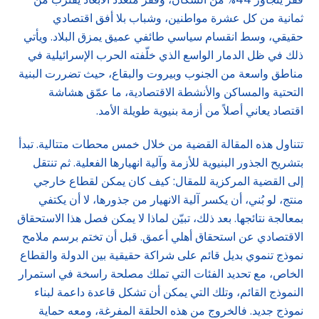
ثمانية من كل عشرة مواطنين، وشباب بلا أفق اقتصادي
حقيقي، وسط انقسام سياسي طائفي عميق يمزق البلاد. ويأتي
ذلك في ظل الدمار الواسع الذي خلّفته الحرب الإسرائيلية في
مناطق واسعة من الجنوب وبيروت والبقاع، حيث تضررت البنية
التحتية والمساكن والأنشطة الاقتصادية، ما عمّق هشاشة
اقتصاد يعاني أصلاً من أزمة بنيوية طويلة الأمد.
تتناول هذه المقالة القضية من خلال خمس محطات متتالية. تبدأ
بتشريح الجذور البنيوية للأزمة وآلية انهيارها الفعلية. ثم تنتقل
إلى القضية المركزية للمقال: كيف كان يمكن لقطاع خارجي
منتج، لو بُني، أن يكسر آلية الانهيار من جذورها، لا أن يكتفي
بمعالجة نتائجها. بعد ذلك، تبيّن لماذا لا يمكن فصل هذا الاستحقاق
الاقتصادي عن استحقاق أهلي أعمق. قبل أن تختم برسم ملامح
نموذج تنموي بديل قائم على شراكة حقيقية بين الدولة والقطاع
الخاص، مع تحديد الفئات التي تملك مصلحة راسخة في استمرار
النموذج القائم، وتلك التي يمكن أن تشكل قاعدة داعمة لبناء
نموذج جديد. فالخروج من هذه الحلقة المفرغة، ومعه حماية