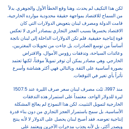
لكن هذا التكيف لم يحدث. وهنا وقع الخطأ الأول والجوهري. بدلاً
من السماح للاقتصاد بمواجهة حقيقة محدودية موارده الخارجية،
قامت الدولة ومصرف لبنان بتعويض الدولارات التي كان
الاقتصاد يخسرها بسبب العجز التجاري بمصادر أخرى لا تعكس
قوة إنتاجية حقيقية. فلم تكن الدولارات الداخلة إلى لبنان ناتجة
أساساً من توسع الصادرات. بل جاءت من تحويلات المغتربين،
وعائدات السياحة، وتدفقات رؤوس الأموال، والاقتراض
الخارجي. وهي مصادر يمكن أن توفر تمويلاً موقتاً، لكنها تعتمد
بصورة أساسية على الثقة. وبالتالي فهي أكثر هشاشة وأسرع
تأثراً بأي تغير في التوقعات.
منذ 1997، ثبّت مصرف لبنان سعر صرف الليرة عند 1507.5
ليرة للدولار الواحد، معتمداً على استمرار هذه التدفقات
الخارجية لتمويل التثبيت. لكن هذا النموذج لم يعالج المشكلة
الأساسية، بل سمح باستمرار العجز التجاري من دون بناء قدرة
إنتاجية تعوضه. فقد أصبح لبنان يحصل على الدولار لا لأنه ينتج
ويصدر أكثر، بل لأنه يجذب مدخرات الآخرين ويعتمد على