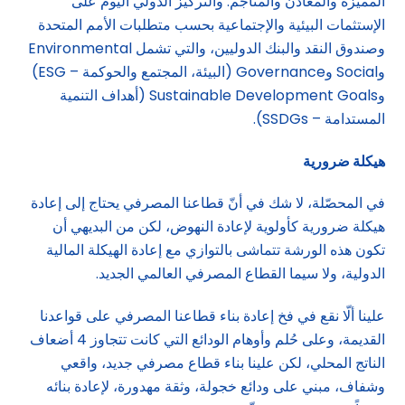
المميّزة والمعادن والمناجم. والتركيز الدولي اليوم على
الإستثمات البيئية والإجتماعية بحسب متطلبات الأمم المتحدة
وصندوق النقد والبنك الدوليين، والتي تشمل Environmental
وSocial وGovernance (البيئة، المجتمع والحوكمة – ESG)
وSustainable Development Goals (أهداف التنمية
المستدامة – SSDGs).
هيكلة ضرورية
في المحصّلة، لا شك في أنّ قطاعنا المصرفي يحتاج إلى إعادة
هيكلة ضرورية كأولوية لإعادة النهوض، لكن من البديهي أن
تكون هذه الورشة تتماشى بالتوازي مع إعادة الهيكلة المالية
الدولية، ولا سيما القطاع المصرفي العالمي الجديد.
علينا ألّا نقع في فخ إعادة بناء قطاعنا المصرفي على قواعدنا
القديمة، وعلى حُلم وأوهام الودائع التي كانت تتجاوز 4 أضعاف
الناتج المحلي، لكن علينا بناء قطاع مصرفي جديد، واقعي
وشفاف، مبني على ودائع خجولة، وثقة مهدورة، لإعادة بنائه