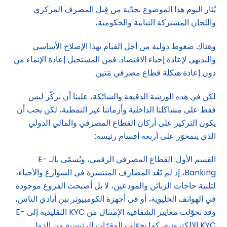
يُثار اليوم هذا الموضوع بجدّية من قِبل المصرف المركزي
واللجان المشتركة النيابية والحكومية،
وهناك ضغوط دولية من أجل القيام بهذا الإصلاح الأساسي
والبديهي لإعادة إحياء الاقتصاد. فمن المستحيل إعادة الإنماء من
دون إعادة هيكلة قطاع مصرفي مَتين.
لكن في هذه الورشة الدقيقة والشائكة، علينا أن نركّز ليس
فقط على مشاكلنا الداخلية وأزماتنا غير النمطية، لكن يجب أن
يكون التركيز على أركان القطاع المصرفي والمالي الدولي
الذي يتمحوَر على أربعة أقسام رئيسة:
القسم الأول: القطاع المصرفي الرقمي، ويُسمّى بالـ E-
Banking، إذ لم تَعُد المصارف المنتشرة في الشوارع والأحياء،
لتلبية حاجات الزبائن والمودعين، لا بل أصبحت الفروع موجودة
في الهواتف الخليوية، أو في أجهزة الكومبيوتر بين أيادي الناس،
وقد تحوّلت معايير الشفافية الإمتثال من KYC التقليدية إلى E-
KYC الإلكترونية، كما تحوّلت المقرّات الرئيسية من الدول