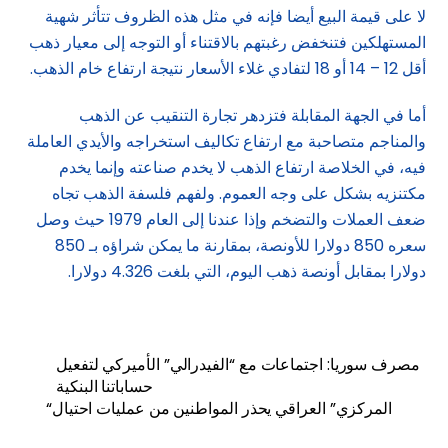
لا على قيمة البيع أيضا فإنه في مثل هذه الظروف تتأثر شهية
المستهلكين فتنخفض رغبتهم بالاقتناء أو التوجه إلى معيار ذهب
أقل 12 – 14 أو 18 لتفادي غلاء الأسعار نتيجة ارتفاع خام الذهب.
أما في الجهة المقابلة فتزدهر تجارة التنقيب عن الذهب
والمناجم متصاحبة مع ارتفاع تكاليف استخراجه والأيدي العاملة
فيه، في الخلاصة ارتفاع الذهب لا يخدم صناعته وإنما يخدم
مكتنزيه بشكل على وجه العموم. ولفهم فلسفة الذهب تجاه
ضعف العملات والتضخم وإذا عندنا إلى العام 1979 حيث وصل
سعره 850 دولارا للأونصة، بمقارنة ما يمكن شراؤه بـ 850
دولارا بمقابل أونصة ذهب اليوم، التي بلغت 4.326 دولارا.
مصرف سوريا: اجتماعات مع “الفيدرالي” الأميركي لتفعيل
حساباتنا البنكية
“المركزي” العراقي يحذر المواطنين من عمليات احتيال