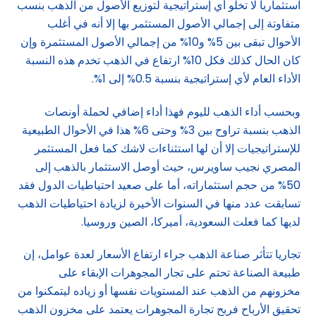
استثماريا لا تخلو أي إستراتيجية لتوزيع الأصول من الذهب بنسب
متفاوتة إلى إجمالي الأصول المستثمر بها إلا أنه في أغلب
الأحوال تبقى بين 5% و10% من إجمالي الأصول المستثمرة وإن
كان الحال كذلك فكل 10% ارتفاع في الذهب تخدم هذه النسبة
الأداء العام لأي إستراتيجية بنسبة 0.5% إلى 1%.
وبحسب أداء الذهب لليوم فهذا أداء إضافي لحملة أونصات
الذهب بنسبة تراوح بين 3% وحتى 6% هذا في الأحوال الطبيعية
للإستراتيجيات إلا أن لها استثناءات لاشك كما فعل المستثمر
المصري نجيب ساويرس، حيث أوصل الاستثمار بالذهب إلى
50% من حجم استثماراته، أما على صعيد احتياطيات الدول فقد
تسابقت عدد منها في السنوات الأخيرة لزيادة احتياطيات الذهب
لديها كما فعلت السعودية، أميركا، الصين وروسيا.
تجاريا تتأثر صناعة الذهب جراء ارتفاع الأسعار لعدة عوامل، إن
طبيعة الصناعة تحتم على تجار المجوهرات الإبقاء على
مخزونهم من الذهب عند المستويات نفسها أو زياده ليتمكنوا من
تحقيق الأرباح فربح تجارة المجوهرات يعتمد على مخزون الذهب